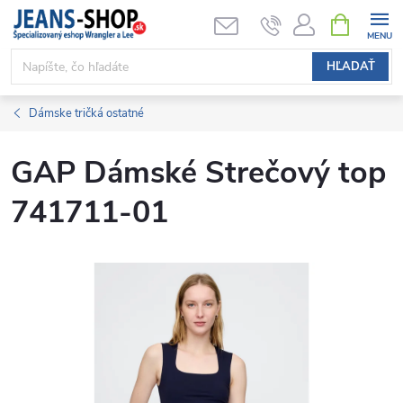
Prejsť
NÁKUPN
KOŠÍK
na
obsah
HĽADAŤ
Dámske tričká ostatné
GAP Dámské Strečový top
741711-01