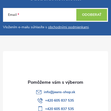
Z
Email
ODOBERAŤ
á
Vložením e-mailu súhlasíte s
obchodnými podmienkami
.
p
ä
t
i
e
info
@
jeans-shop.sk
+420 605 837 535
+420 605 837 535