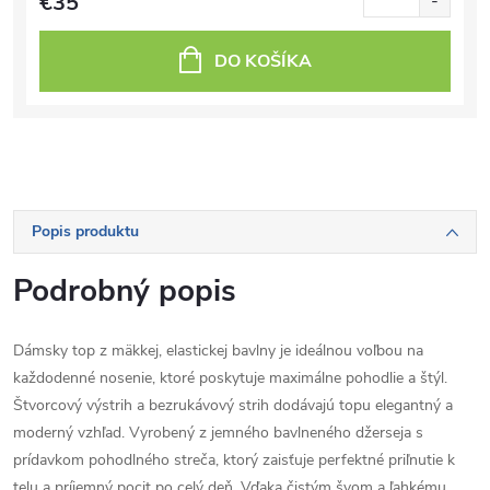
€35
DO KOŠÍKA
Popis produktu
Podrobný popis
Dámsky top z mäkkej, elastickej bavlny je ideálnou voľbou na
každodenné nosenie, ktoré poskytuje maximálne pohodlie a štýl.
Štvorcový výstrih a bezrukávový strih dodávajú topu elegantný a
moderný vzhľad. Vyrobený z jemného bavlneného džerseja s
prídavkom pohodlného streča, ktorý zaisťuje perfektné priľnutie k
telu a príjemný pocit po celý deň. Vďaka čistým švom a ľahkému