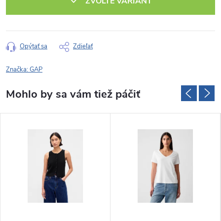
ZVOĽTE VARIANT
Opýtať sa
Zdieľať
Značka:
GAP