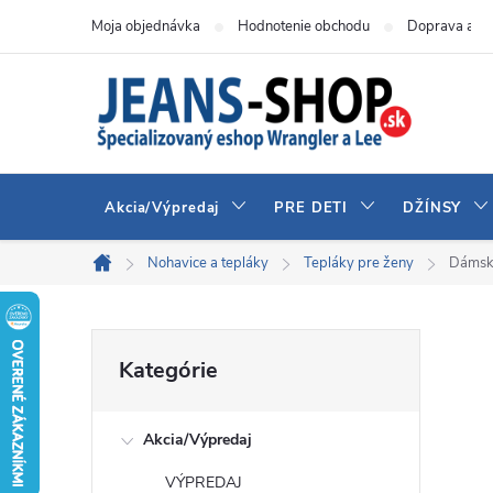
Prejsť
Moja objednávka
Hodnotenie obchodu
Doprava a pl
na
obsah
Akcia/Výpredaj
PRE DETI
DŽÍNSY
Nohavice a tepláky
Tepláky pre ženy
Dámsk
Domov
B
Preskočiť
Kategórie
kategórie
o
Akcia/Výpredaj
č
VÝPREDAJ