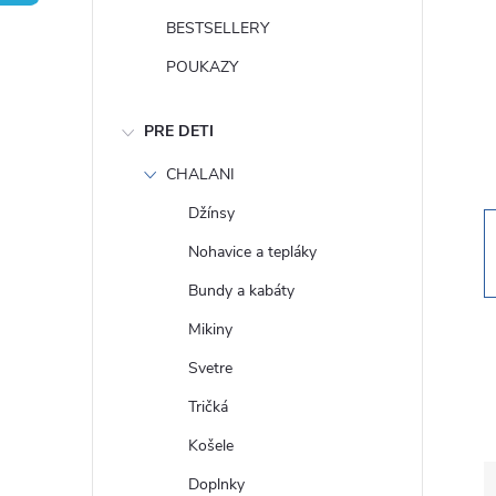
n
BESTSELLERY
ý
POUKAZY
p
PRE DETI
a
CHALANI
Džínsy
n
Nohavice a tepláky
e
Bundy a kabáty
Mikiny
l
Svetre
Tričká
Košele
Doplnky