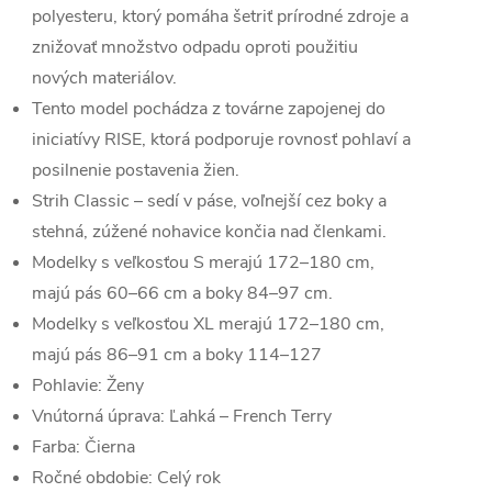
polyesteru, ktorý pomáha šetriť prírodné zdroje a
znižovať množstvo odpadu oproti použitiu
nových materiálov.
Tento model pochádza z továrne zapojenej do
iniciatívy RISE, ktorá podporuje rovnosť pohlaví a
posilnenie postavenia žien.
Strih Classic – sedí v páse, voľnejší cez boky a
stehná, zúžené nohavice končia nad členkami.
Modelky s veľkosťou S merajú 172–180 cm,
majú pás 60–66 cm a boky 84–97 cm.
Modelky s veľkosťou XL merajú 172–180 cm,
majú pás 86–91 cm a boky 114–127
Pohlavie:
Ženy
Vnútorná úprava:
Ľahká – French Terry
Farba:
Čierna
Ročné obdobie:
Celý rok