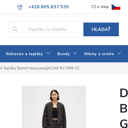
+420 605 837 535
CZ e-shop
atba
Všeobecné obchodné podmienky
Ako vybrať džínsy Wrangler
info@jeans-shop.sk
HĽADAŤ
Nohavice a tepláky
Bundy
Mikiny a svetre
é Tepláky Barrel Heavyweight GAP 817099-01
D
B
G