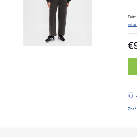
Dáms
info
€
Jedn
cena
Znač