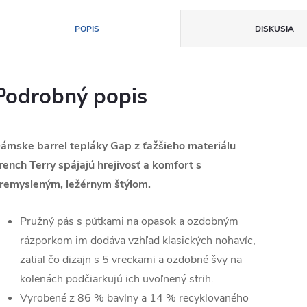
POPIS
DISKUSIA
Podrobný popis
ámske barrel tepláky Gap z ťažšieho materiálu
rench Terry spájajú hrejivosť a komfort s
remysleným, ležérnym štýlom.
Pružný pás s pútkami na opasok a ozdobným
rázporkom im dodáva vzhľad klasických nohavíc,
zatiaľ čo dizajn s 5 vreckami a ozdobné švy na
kolenách podčiarkujú ich uvoľnený strih.
Vyrobené z 86 % bavlny a 14 % recyklovaného