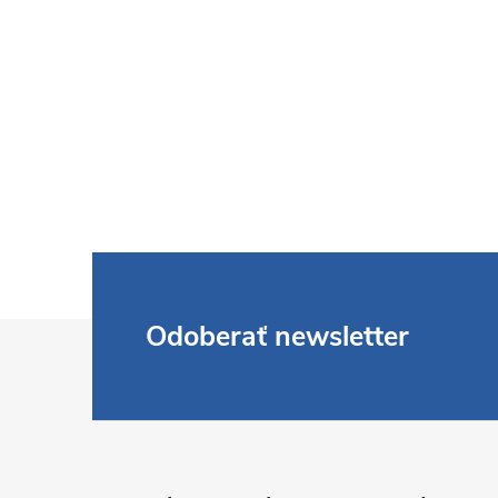
Z
Odoberať newsletter
á
p