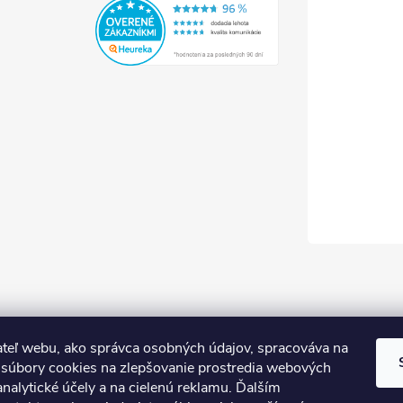
teľ webu, ako správca osobných údajov, spracováva na
súbory cookies na zlepšovanie prostredia webových
analytické účely a na cielenú reklamu. Ďalším