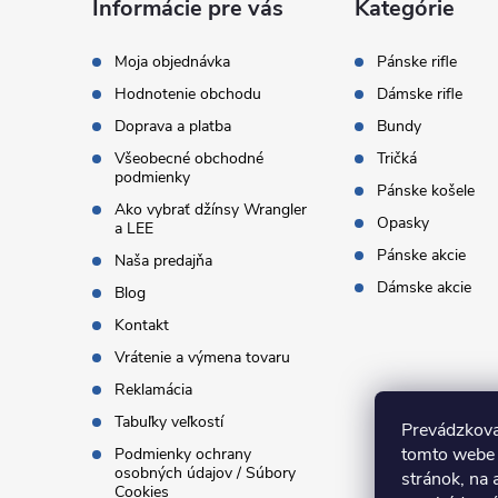
ä
Informácie pre vás
Kategórie
t
Moja objednávka
Pánske rifle
Hodnotenie obchodu
Dámske rifle
i
Doprava a platba
Bundy
Všeobecné obchodné
Tričká
e
podmienky
Pánske košele
Ako vybrať džínsy Wrangler
Opasky
a LEE
Pánske akcie
Naša predajňa
Dámske akcie
Blog
Kontakt
Vrátenie a výmena tovaru
Reklamácia
Tabuľky veľkostí
Prevádzkova
tomto webe 
Podmienky ochrany
osobných údajov / Súbory
stránok, na 
Cookies