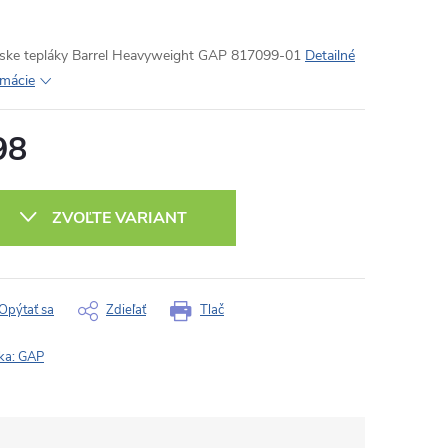
ke tepláky Barrel Heavyweight GAP 817099-01
Detailné
rmácie
98
otková
:
ZVOĽTE VARIANT
Opýtať sa
Zdieľať
Tlač
ka:
GAP