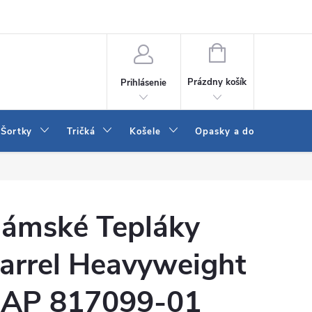
 a LEE
Naša predajňa
Blog
Kontakt
Vrátenie a výmena to
NÁKUPNÝ
KOŠÍK
Prázdny košík
Prihlásenie
Šortky
Tričká
Košele
Opasky a doplnky
ámské Tepláky
arrel Heavyweight
AP 817099-01