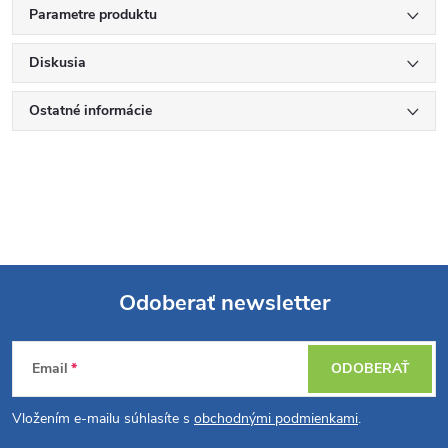
Parametre produktu
Diskusia
Ostatné informácie
Odoberať newsletter
Z
Email
ODOBERAŤ
á
Vložením e-mailu súhlasíte s
obchodnými podmienkami
.