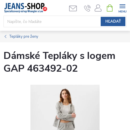
Prejsť
NÁKUPN
KOŠÍK
na
obsah
HĽADAŤ
Tepláky pre ženy
Dámské Tepláky s logem
GAP 463492-02