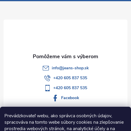
p
ä
t
i
e
info
@
jeans-shop.sk
+420 605 837 535
+420 605 837 535
Facebook
Prevádzkovateľ webu, ako správca osobných údajov,
spracováva na tomto webe súbory cookies na zlepšovanie
Informácie pre vás
prostredia webových stránok, na analytické účely a na