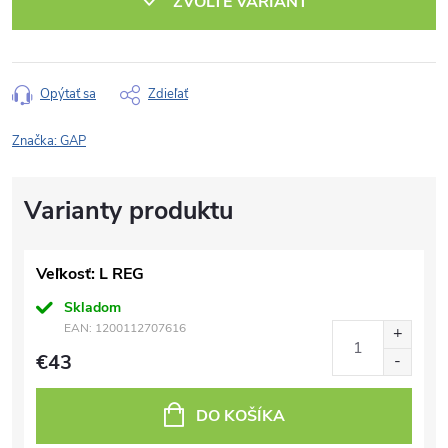
ZVOĽTE VARIANT
Opýtať sa
Zdieľať
Značka:
GAP
Veľkosť: L REG
Skladom
EAN:
1200112707616
€43
DO KOŠÍKA