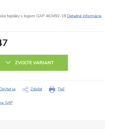
ke tepláky s logom GAP 463492-18
Detailné informácie
47
otková
:
ZVOĽTE VARIANT
Opýtať sa
Zdieľať
Tlač
ka:
GAP