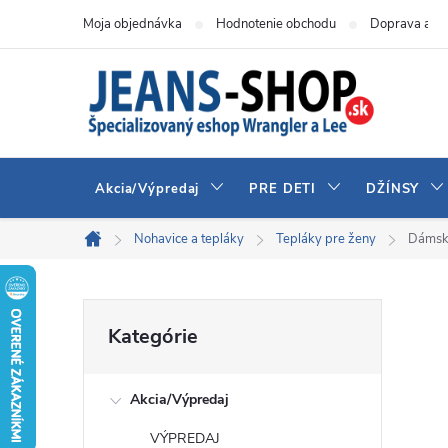
Prejsť
Moja objednávka
Hodnotenie obchodu
Doprava a pl
na
obsah
Akcia/Výpredaj
PRE DETI
DŽÍNSY
Nohavice a tepláky
Tepláky pre ženy
Dámsk
Domov
B
Preskočiť
Kategórie
kategórie
o
Akcia/Výpredaj
č
VÝPREDAJ