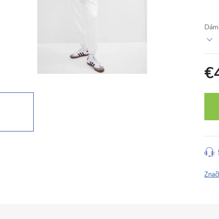
Dáms
€
Jedn
cena
Znač