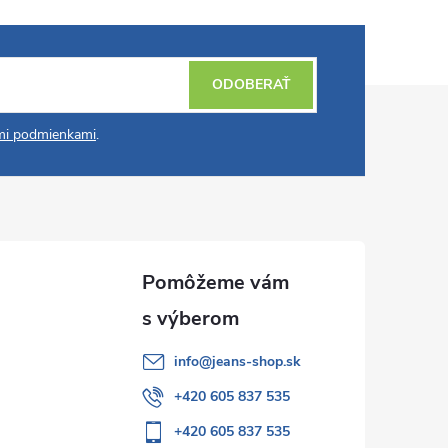
ODOBERAŤ
i podmienkami
.
info
@
jeans-shop.sk
+420 605 837 535
+420 605 837 535