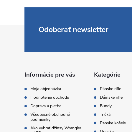
Z
Odoberať newsletter
á
p
ä
Informácie pre vás
Kategórie
t
Moja objednávka
Pánske rifle
Hodnotenie obchodu
Dámske rifle
i
Doprava a platba
Bundy
Všeobecné obchodné
Tričká
e
podmienky
Pánske košele
Ako vybrať džínsy Wrangler
Opasky