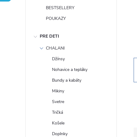
n
BESTSELLERY
ý
POUKAZY
p
PRE DETI
a
CHALANI
Džínsy
n
Nohavice a tepláky
e
Bundy a kabáty
Mikiny
l
Svetre
Tričká
Košele
Doplnky