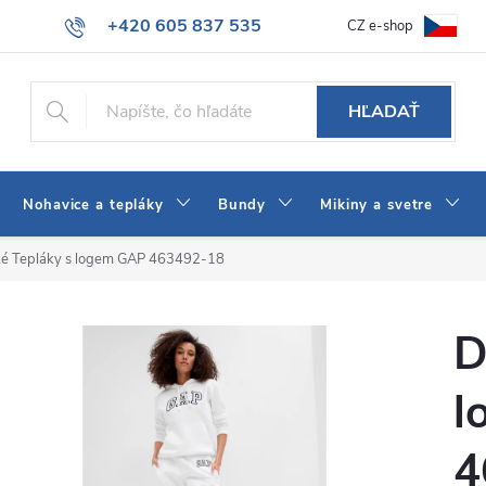
+420 605 837 535
CZ e-shop
atba
Všeobecné obchodné podmienky
Ako vybrať džínsy Wrangler
info@jeans-shop.sk
HĽADAŤ
Nohavice a tepláky
Bundy
Mikiny a svetre
é Tepláky s logem GAP 463492-18
D
l
4