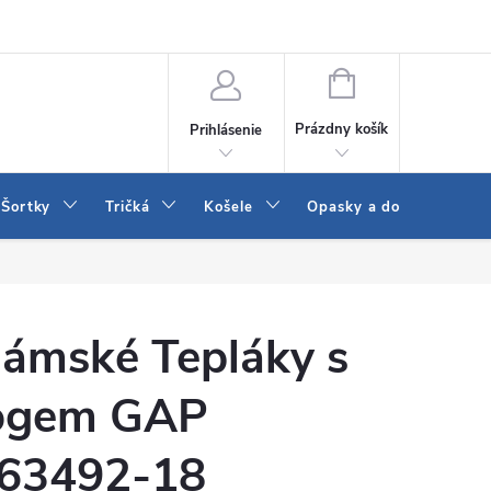
 a LEE
Naša predajňa
Blog
Kontakt
Vrátenie a výmena to
NÁKUPNÝ
KOŠÍK
Prázdny košík
Prihlásenie
Šortky
Tričká
Košele
Opasky a doplnky
ámské Tepláky s
ogem GAP
63492-18