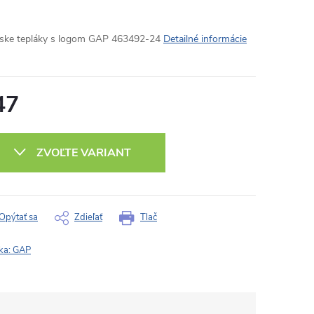
ke tepláky s logom GAP 463492-24
Detailné informácie
47
otková
:
ZVOĽTE VARIANT
Opýtať sa
Zdieľať
Tlač
ka:
GAP