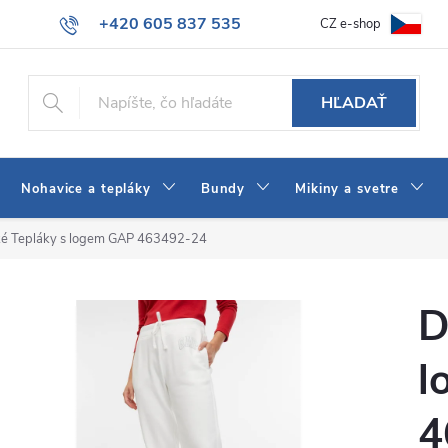
+420 605 837 535
CZ e-shop
atba
Všeobecné obchodné podmienky
Ako vybrať džínsy Wrangler
info@jeans-shop.sk
HĽADAŤ
Nohavice a tepláky
Bundy
Mikiny a svetre
é Tepláky s logem GAP 463492-24
D
l
4