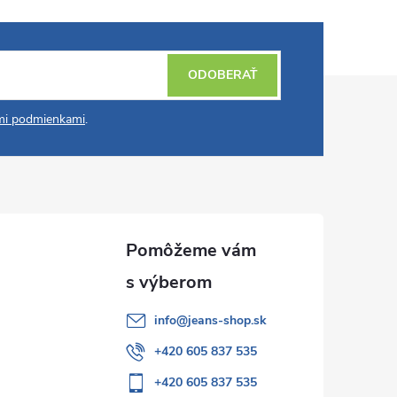
ODOBERAŤ
i podmienkami
.
info
@
jeans-shop.sk
+420 605 837 535
+420 605 837 535