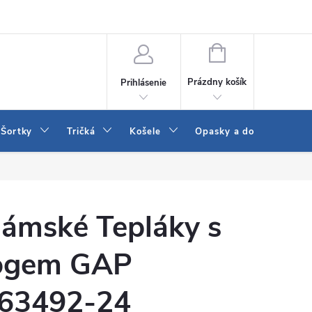
 a LEE
Naša predajňa
Blog
Kontakt
Vrátenie a výmena to
NÁKUPNÝ
KOŠÍK
Prázdny košík
Prihlásenie
Šortky
Tričká
Košele
Opasky a doplnky
ámské Tepláky s
ogem GAP
63492-24