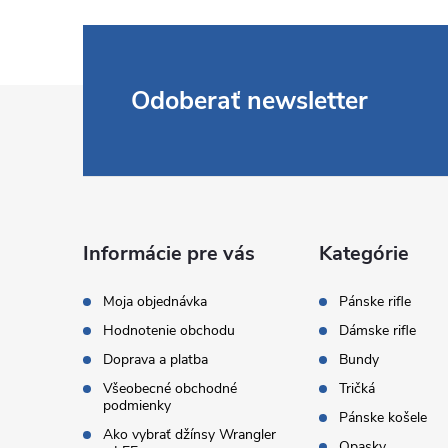
Z
Odoberať newsletter
á
p
ä
Informácie pre vás
Kategórie
t
Moja objednávka
Pánske rifle
Hodnotenie obchodu
Dámske rifle
i
Doprava a platba
Bundy
Všeobecné obchodné
Tričká
e
podmienky
Pánske košele
Ako vybrať džínsy Wrangler
Opasky