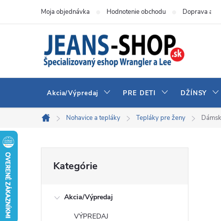
Prejsť
Moja objednávka
Hodnotenie obchodu
Doprava a pl
na
obsah
Akcia/Výpredaj
PRE DETI
DŽÍNSY
Nohavice a tepláky
Tepláky pre ženy
Dámsk
Domov
B
Preskočiť
Kategórie
kategórie
o
Akcia/Výpredaj
č
VÝPREDAJ