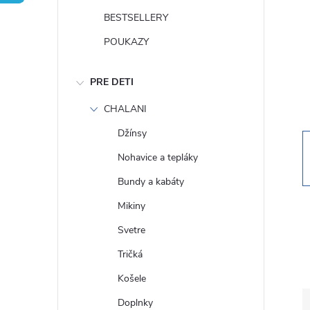
n
BESTSELLERY
ý
POUKAZY
p
PRE DETI
a
CHALANI
Džínsy
n
Nohavice a tepláky
e
Bundy a kabáty
Mikiny
l
Svetre
Tričká
Košele
Doplnky