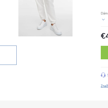
Dáms
€
Jedn
cena
Znač