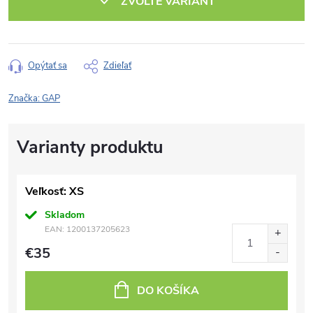
ZVOĽTE VARIANT
Opýtať sa
Zdieľať
Značka:
GAP
Veľkosť: XS
Skladom
EAN:
1200137205623
€35
DO KOŠÍKA