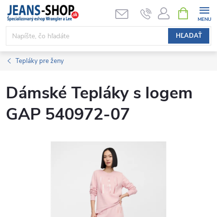
Prejsť
NÁKUPN
KOŠÍK
na
obsah
HĽADAŤ
Tepláky pre ženy
Dámské Tepláky s logem
GAP 540972-07