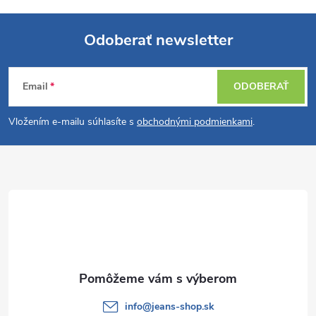
Odoberať newsletter
Z
Email
ODOBERAŤ
á
Vložením e-mailu súhlasíte s
obchodnými podmienkami
.
p
ä
t
i
e
info
@
jeans-shop.sk