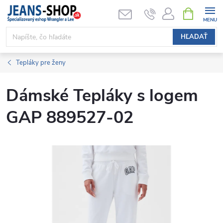
Prejsť
NÁKUPN
KOŠÍK
na
obsah
HĽADAŤ
Tepláky pre ženy
Dámské Tepláky s logem
GAP 889527-02