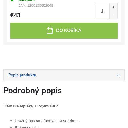
EAN:
1200133052849
€43
DO KOŠÍKA
Popis produktu
Podrobný popis
Dámske tepláky s logem GAP.
Pružný pás so sťahovacou šnúrkou.
Bočné vrecká.