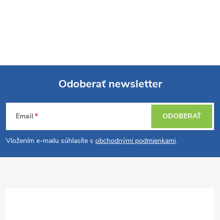
Odoberať newsletter
Z
Email
ODOBERAŤ
á
Vložením e-mailu súhlasíte s
obchodnými podmienkami
.
p
ä
t