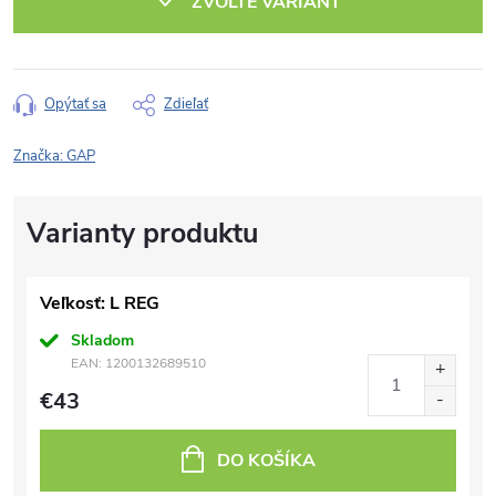
ZVOĽTE VARIANT
Opýtať sa
Zdieľať
Značka:
GAP
Veľkosť: L REG
Skladom
EAN:
1200132689510
€43
DO KOŠÍKA