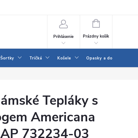
 a LEE
Naša predajňa
Blog
Kontakt
Vrátenie a výmena to
NÁKUPNÝ
KOŠÍK
Prázdny košík
Prihlásenie
Šortky
Tričká
Košele
Opasky a doplnky
ámské Tepláky s
ogem Americana
AP 732234-03