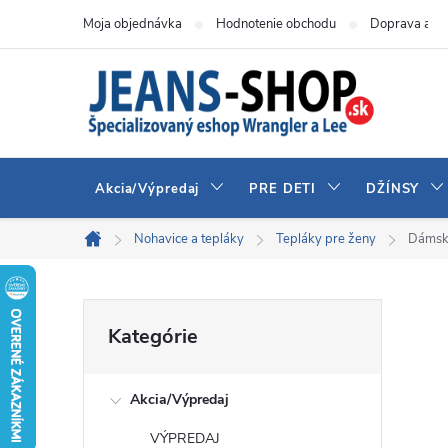
Prejsť
Moja objednávka
Hodnotenie obchodu
Doprava a pl
na
obsah
Akcia/Výpredaj
PRE DETI
DŽÍNSY
Nohavice a tepláky
Tepláky pre ženy
Dámsk
Domov
B
Preskočiť
Kategórie
kategórie
o
Akcia/Výpredaj
č
VÝPREDAJ