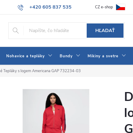
+420 605 837 535
CZ e-shop
atba
Všeobecné obchodné podmienky
Ako vybrať džínsy Wrangler
info@jeans-shop.sk
HĽADAŤ
Nohavice a tepláky
Bundy
Mikiny a svetre
é Tepláky s logem Americana GAP 732234-03
D
l
G