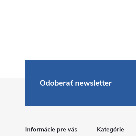
Z
Odoberať newsletter
á
p
ä
Informácie pre vás
Kategórie