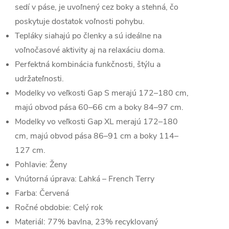
sedí v páse, je uvoľnený cez boky a stehná, čo
poskytuje dostatok voľnosti pohybu.
Tepláky siahajú po členky a sú ideálne na
voľnočasové aktivity aj na relaxáciu doma.
Perfektná kombinácia funkčnosti, štýlu a
udržateľnosti.
Modelky vo veľkosti Gap S merajú 172–180 cm,
majú obvod pása 60–66 cm a boky 84–97 cm.
Modelky vo veľkosti Gap XL merajú 172–180
cm, majú obvod pása 86–91 cm a boky 114–
127 cm.
Pohlavie:
Ženy
Vnútorná úprava:
Ľahká – French Terry
Farba:
Červená
Ročné obdobie:
Celý rok
Materiál:
77% bavlna, 23% recyklovaný