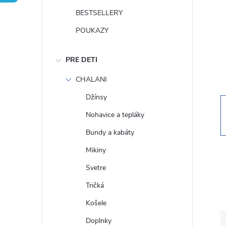
n
BESTSELLERY
ý
POUKAZY
p
PRE DETI
a
CHALANI
Džínsy
n
Nohavice a tepláky
e
Bundy a kabáty
Mikiny
l
Svetre
Tričká
Košele
Doplnky