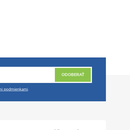
ODOBERAŤ
i podmienkami
.