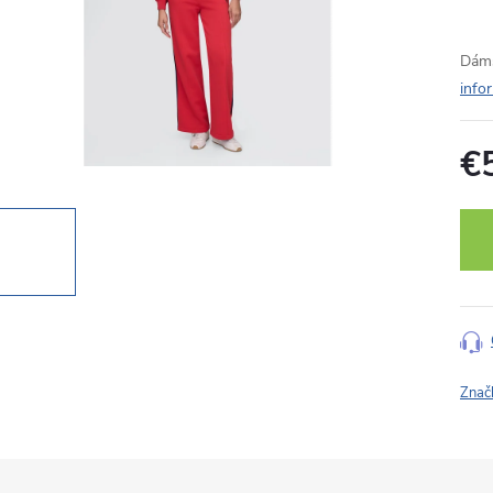
Dáms
info
€
Jedn
cena
Znač