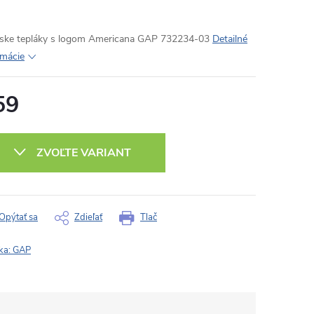
ke tepláky s logom Americana GAP 732234-03
Detailné
rmácie
59
otková
:
ZVOĽTE VARIANT
Opýtať sa
Zdieľať
Tlač
ka:
GAP