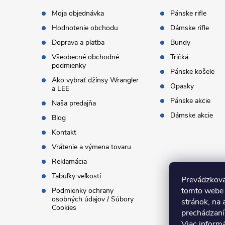
t
Moja objednávka
Pánske rifle
Hodnotenie obchodu
Dámske rifle
i
Doprava a platba
Bundy
Všeobecné obchodné
Tričká
e
podmienky
Pánske košele
Ako vybrať džínsy Wrangler
Opasky
a LEE
Pánske akcie
Naša predajňa
Dámske akcie
Blog
Kontakt
Vrátenie a výmena tovaru
Reklamácia
Tabuľky veľkostí
Prevádzkova
tomto webe 
Podmienky ochrany
osobných údajov / Súbory
stránok, na 
Cookies
prechádzaní
Viac inform