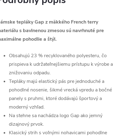
Podrobný popis
ámske tepláky Gap z mäkkého French terry
ateriálu s bavlnenou zmesou sú navrhnuté pre
aximálne pohodlie a štýl.
Obsahujú 23 % recyklovaného polyesteru, čo
prispieva k udržateľnejšiemu prístupu k výrobe a
znižovaniu odpadu.
Tepláky majú elastický pás pre jednoduché a
pohodlné nosenie, šikmé vrecká vpredu a bočné
panely s pruhmi, ktoré dodávajú športový a
moderný vzhľad.
Na stehne sa nachádza logo Gap ako jemný
dizajnový prvok.
Klasický strih s voľnými nohavicami pohodlne