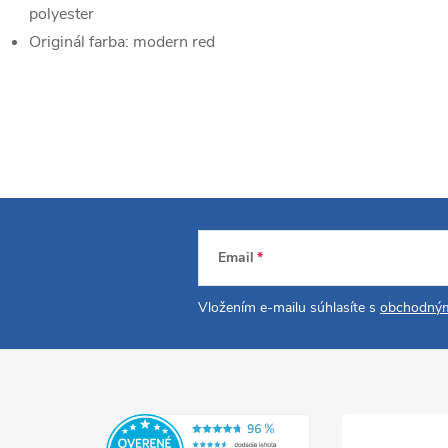
polyester
Originál farba:
modern red
Email
Vložením e-mailu súhlasíte s
obchodným