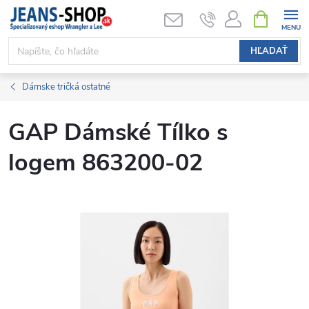
Prejsť
NÁKUPN
KOŠÍK
na
obsah
HĽADAŤ
Dámske tričká ostatné
GAP Dámské Tílko s
logem 863200-02