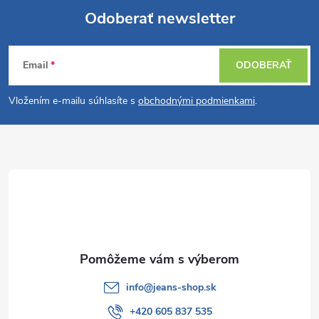
Odoberať newsletter
Z
Email
ODOBERAŤ
á
Vložením e-mailu súhlasíte s
obchodnými podmienkami
.
p
ä
t
i
e
info
@
jeans-shop.sk
+420 605 837 535