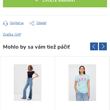
ZVOĽTE VARIANT
Opýtať sa
Zdieľať
Značka:
GAP