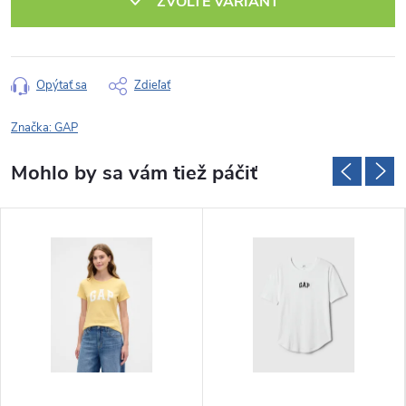
ZVOĽTE VARIANT
Opýtať sa
Zdieľať
Značka:
GAP