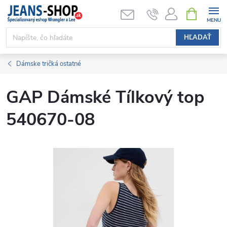
Prejsť
NÁKUPN
KOŠÍK
na
obsah
HĽADAŤ
Dámske tričká ostatné
GAP Dámské Tílkový top
540670-08