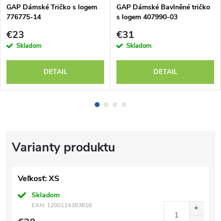
GAP Dámské Tričko s logem
GAP Dámské Bavlněné tričko
776775-14
s logem 407990-03
€23
€31
Skladom
Skladom
DETAIL
DETAIL
Veľkosť: XS
Skladom
EAN:
1200114383818