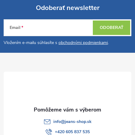
Odoberať newsletter
Z
Email
ODOBERAŤ
á
Vložením e-mailu súhlasíte s
obchodnými podmienkami
.
p
ä
t
i
e
info
@
jeans-shop.sk
+420 605 837 535