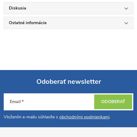
Diskusia
Ostatné informácie
Odoberať newsletter
Z
Email
ODOBERAŤ
á
Vložením e-mailu súhlasíte s
obchodnými podmienkami
.
p