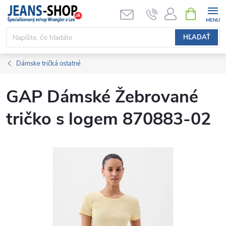
Prejsť
NÁKUPN
KOŠÍK
na
obsah
HĽADAŤ
Dámske tričká ostatné
GAP Dámské Žebrované
tričko s logem 870883-02