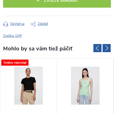
ZVOĽTE VARIANT
Opýtať sa
Zdieľať
Značka:
GAP
Totálny výpredaj!