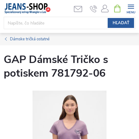
Prejsť
NÁKUPN
KOŠÍK
na
obsah
HĽADAŤ
Dámske tričká ostatné
GAP Dámské Tričko s
potiskem 781792-06