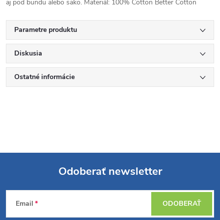
aj pod bundu alebo sako. Materiál: 100% Cotton Better Cotton
Parametre produktu
Diskusia
Ostatné informácie
Odoberať newsletter
Z
Email
ODOBERAŤ
á