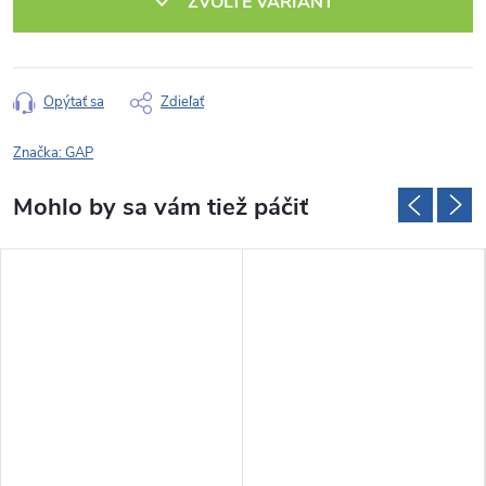
ZVOĽTE VARIANT
Opýtať sa
Zdieľať
Značka:
GAP