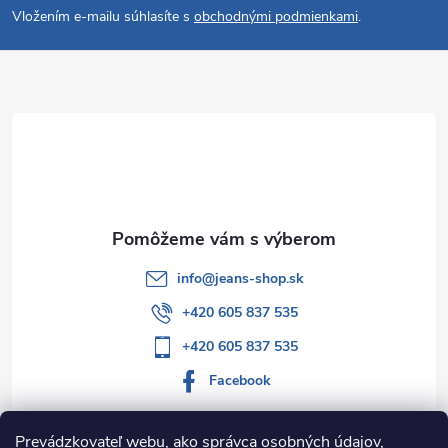
Vložením e-mailu súhlasíte s
obchodnými podmienkami
.
p
ä
t
i
e
info
@
jeans-shop.sk
+420 605 837 535
+420 605 837 535
Facebook
Prevádzkovateľ webu, ako správca osobných údajov,