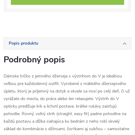
Popis produktu
Podrobný popis
Dámske tričko z jemného džerseja s výstrihom do V je ideálnou
voľbou pre každodenný outfit. Vyrobené z mäkkého džersejového
úpletu, ktorý je príjemný na dotyk a skvele sa nosí po celý deň, či už
vyrážate do mesta, do práce alebo len relaxujete. Výstrih do V
opticky predlžuje krk a lichotí postave, krátke rukávy zaisťujú
pohodlie. Rovný, voľný strih (straight, easy fit) padne pohodlne na
každú postavu a dĺžka siahajúca ku bedrám z neho robí skvelý
základ do kombinácie s džínsami, šortkami aj sukňou – samostatne