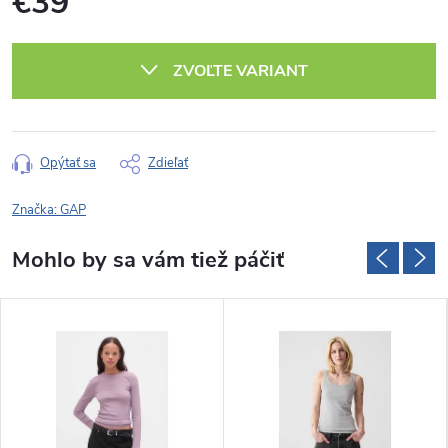
€39
Jednotková
cena:
ZVOĽTE VARIANT
Opýtať sa
Zdieľať
Značka:
GAP