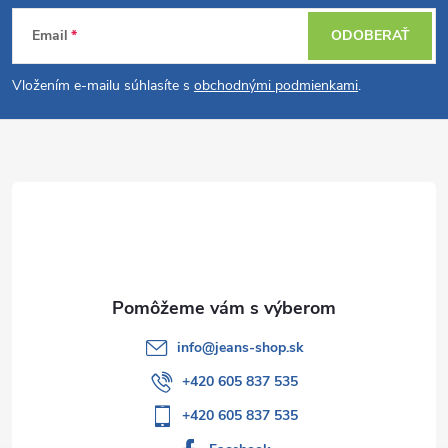
Z
Email
ODOBERAŤ
á
Vložením e-mailu súhlasíte s
obchodnými podmienkami
.
p
ä
t
i
e
info
@
jeans-shop.sk
+420 605 837 535
+420 605 837 535