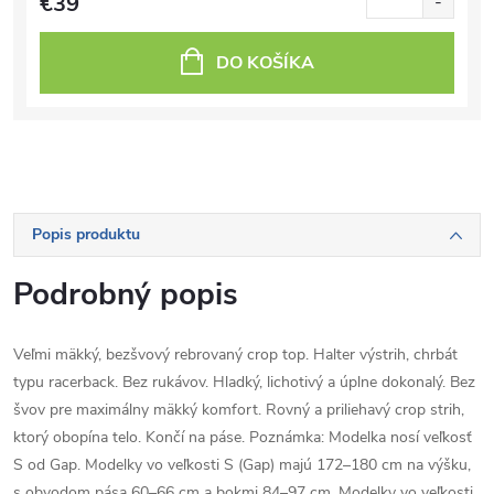
€39
DO KOŠÍKA
Popis produktu
Podrobný popis
Veľmi mäkký, bezšvový rebrovaný crop top. Halter výstrih, chrbát
typu racerback. Bez rukávov. Hladký, lichotivý a úplne dokonalý. Bez
švov pre maximálny mäkký komfort. Rovný a priliehavý crop strih,
ktorý obopína telo. Končí na páse. Poznámka: Modelka nosí veľkosť
S od Gap. Modelky vo veľkosti S (Gap) majú 172–180 cm na výšku,
s obvodom pása 60–66 cm a bokmi 84–97 cm. Modelky vo veľkosti