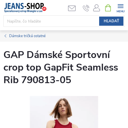
Prejsť
NÁKUPN
KOŠÍK
na
obsah
HĽADAŤ
Dámske tričká ostatné
GAP Dámské Sportovní
crop top GapFit Seamless
Rib 790813-05