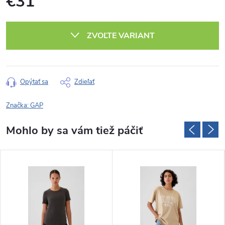
€31
Jednotková
cena:
ZVOĽTE VARIANT
Opýtať sa
Zdieľať
Značka:
GAP