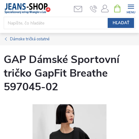
Prejsť
NÁKUPN
KOŠÍK
na
obsah
HĽADAŤ
Dámske tričká ostatné
GAP Dámské Sportovní
tričko GapFit Breathe
597045-02