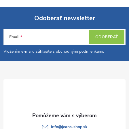
Odoberať newsletter
Z
Email
ODOBERAŤ
á
Vložením e-mailu súhlasíte s
obchodnými podmienkami
.
p
ä
t
i
e
info
@
jeans-shop.sk