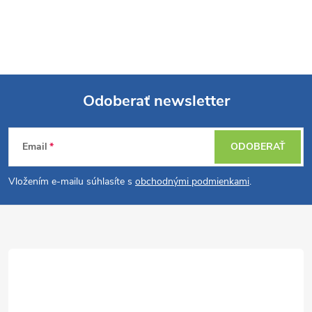
Odoberať newsletter
Z
Email
ODOBERAŤ
á
Vložením e-mailu súhlasíte s
obchodnými podmienkami
.
p
ä
t
i