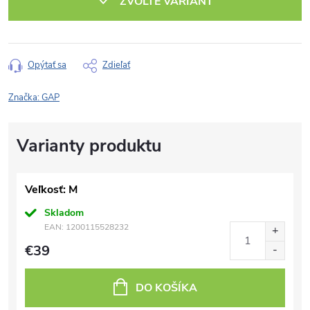
ZVOĽTE VARIANT
Opýtať sa
Zdieľať
Značka:
GAP
Veľkosť: M
Skladom
EAN:
1200115528232
€39
DO KOŠÍKA