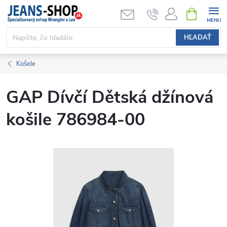
Prejsť
NÁKUPN
KOŠÍK
na
obsah
HĽADAŤ
Košele
GAP Dívčí Dětská džínová
košile 786984-00