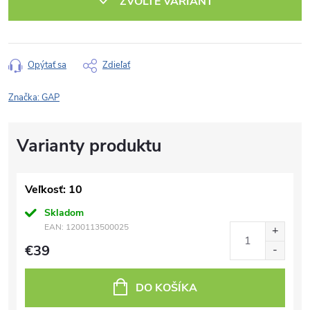
ZVOĽTE VARIANT
Opýtať sa
Zdieľať
Značka:
GAP
Veľkosť: 10
Skladom
EAN:
1200113500025
€39
DO KOŠÍKA