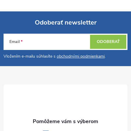
Odoberať newsletter
Z
Email
ODOBERAŤ
á
Vložením e-mailu súhlasíte s
obchodnými podmienkami
.
p
ä
t
i
e