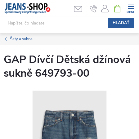
Prejsť
NÁKUPN
KOŠÍK
na
obsah
HĽADAŤ
Šaty a sukne
GAP Dívčí Dětská džínová
sukně 649793-00