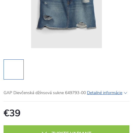
GAP Dievčenská džínsová sukne 649793-00
Detailné informácie
€39
Jednotková
cena: