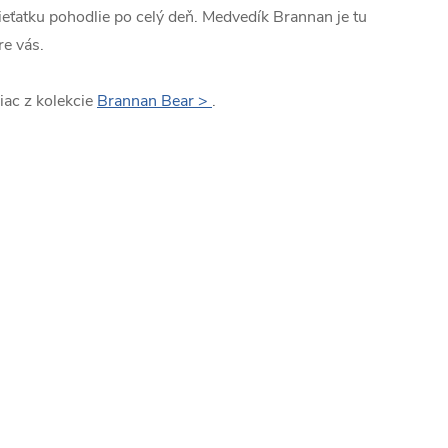
ieťatku pohodlie po celý deň. Medvedík Brannan je tu
re vás.
iac z kolekcie
Brannan Bear >
.