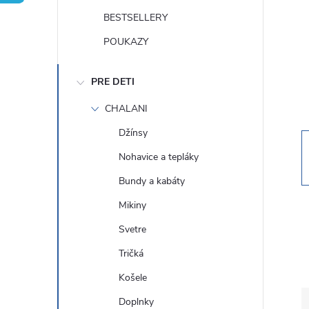
n
BESTSELLERY
ý
POUKAZY
p
PRE DETI
a
CHALANI
Džínsy
n
Nohavice a tepláky
e
Bundy a kabáty
Mikiny
l
Svetre
Tričká
Košele
Doplnky