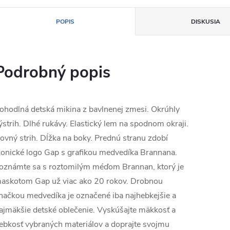
POPIS
DISKUSIA
Podrobný popis
ohodlná detská mikina z bavlnenej zmesi. Okrúhly
ýstrih. Dlhé rukávy. Elastický lem na spodnom okraji.
ovný strih. Dĺžka na boky. Prednú stranu zdobí
konické logo Gap s grafikou medvedíka Brannana.
oznámte sa s roztomilým méďom Brannan, ktorý je
askotom Gap už viac ako 20 rokov. Drobnou
načkou medvedíka je označené iba najhebkejšie a
ajmäkšie detské oblečenie. Vyskúšajte mäkkosť a
ebkosť vybraných materiálov a doprajte svojmu