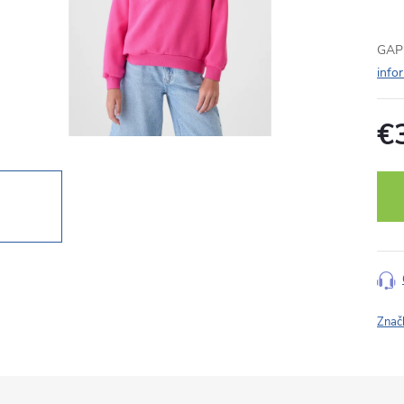
GAP 
info
€
Jedn
cena
Znač