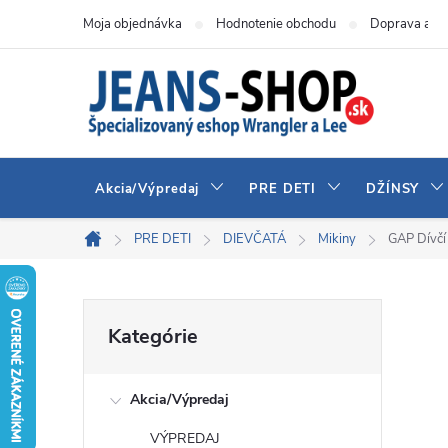
Prejsť
Moja objednávka
Hodnotenie obchodu
Doprava a pl
na
obsah
Akcia/Výpredaj
PRE DETI
DŽÍNSY
PRE DETI
DIEVČATÁ
Mikiny
GAP Dívčí
Domov
B
Preskočiť
Kategórie
kategórie
o
Akcia/Výpredaj
č
VÝPREDAJ