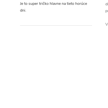
Je to super tričko hlavne na tieto horúce
d
dni.
p
V