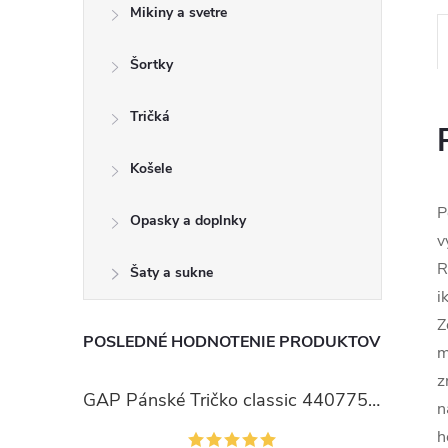
Mikiny a svetre
Šortky
Tričká
Košele
P
Opasky a doplnky
v
R
Šaty a sukne
i
Z
POSLEDNÉ HODNOTENIE PRODUKTOV
m
z
GAP Pánské Tričko classic 440775-00
n
h