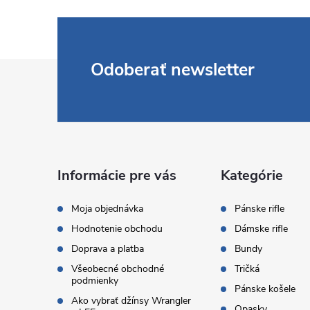
Z
Odoberať newsletter
á
p
ä
Informácie pre vás
Kategórie
t
Moja objednávka
Pánske rifle
Hodnotenie obchodu
Dámske rifle
i
Doprava a platba
Bundy
Všeobecné obchodné
Tričká
e
podmienky
Pánske košele
Ako vybrať džínsy Wrangler
Opasky