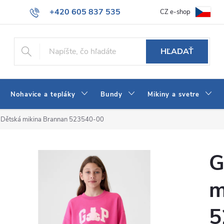
+420 605 837 535
CZ e-shop
atba
Všeobecné obchodné podmienky
Ako vybrať džínsy Wrangler
info@jeans-shop.sk
HĽADAŤ
Nohavice a tepláky
Bundy
Mikiny a svetre
 Dětská mikina Brannan 523540-00
G
m
5