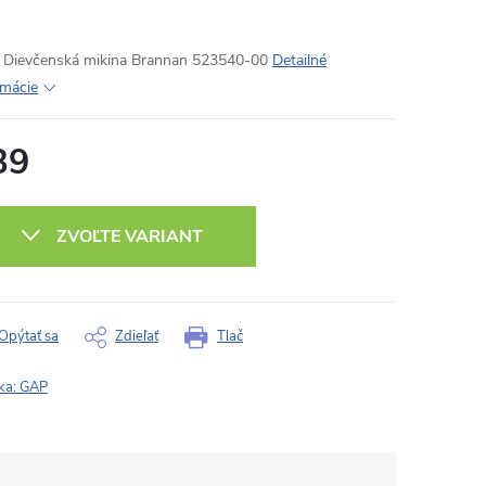
Dievčenská mikina Brannan 523540-00
Detailné
rmácie
39
otková
:
ZVOĽTE VARIANT
Opýtať sa
Zdieľať
Tlač
ka:
GAP