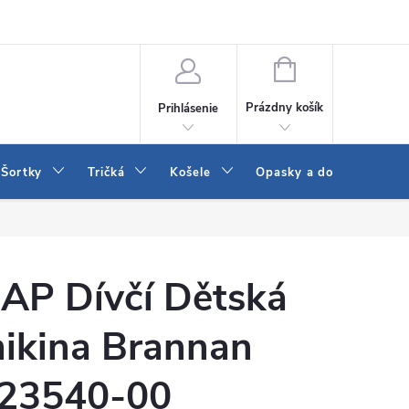
 a LEE
Naša predajňa
Blog
Kontakt
Vrátenie a výmena to
NÁKUPNÝ
KOŠÍK
Prázdny košík
Prihlásenie
Šortky
Tričká
Košele
Opasky a doplnky
AP Dívčí Dětská
ikina Brannan
23540-00