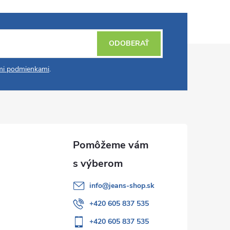
ODOBERAŤ
i podmienkami
.
info
@
jeans-shop.sk
+420 605 837 535
+420 605 837 535