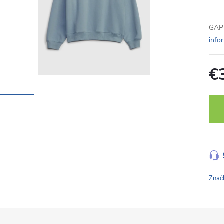
GAP 
info
€
Jedn
cena
Znač