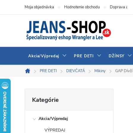
Prejsť
Moja objednávka
Hodnotenie obchodu
Doprava a pl
na
obsah
Akcia/Výpredaj
PRE DETI
DŽÍNSY
PRE DETI
DIEVČATÁ
Mikiny
GAP Dívčí
Domov
B
Preskočiť
Kategórie
kategórie
o
Akcia/Výpredaj
č
VÝPREDAJ