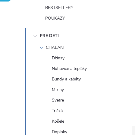
n
BESTSELLERY
ý
POUKAZY
p
PRE DETI
a
CHALANI
Džínsy
n
Nohavice a tepláky
e
Bundy a kabáty
Mikiny
l
Svetre
Tričká
Košele
Doplnky