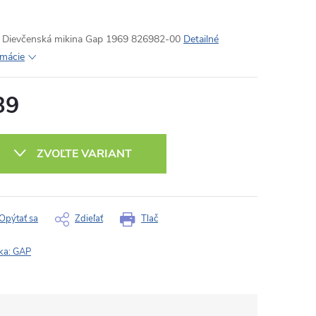
Dievčenská mikina Gap 1969 826982-00
Detailné
rmácie
39
otková
:
ZVOĽTE VARIANT
Opýtať sa
Zdieľať
Tlač
ka:
GAP