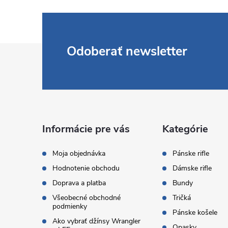
Z
Odoberať newsletter
á
p
ä
Informácie pre vás
Kategórie
t
Moja objednávka
Pánske rifle
Hodnotenie obchodu
Dámske rifle
i
Doprava a platba
Bundy
Všeobecné obchodné
Tričká
e
podmienky
Pánske košele
Ako vybrať džínsy Wrangler
Opasky