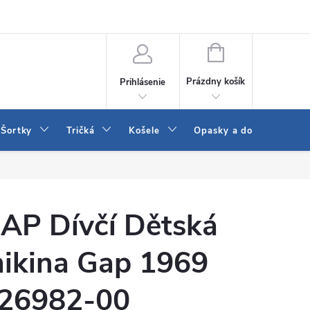
 a LEE
Naša predajňa
Blog
Kontakt
Vrátenie a výmena to
NÁKUPNÝ
KOŠÍK
Prázdny košík
Prihlásenie
Šortky
Tričká
Košele
Opasky a doplnky
AP Dívčí Dětská
ikina Gap 1969
26982-00