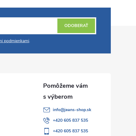
ODOBERAŤ
i podmienkami
.
info
@
jeans-shop.sk
+420 605 837 535
+420 605 837 535