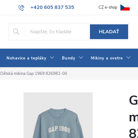
+420 605 837 535
CZ e-shop
atba
Všeobecné obchodné podmienky
Ako vybrať džínsy Wrangler
info@jeans-shop.sk
HĽADAŤ
Nohavice a tepláky
Bundy
Mikiny a svetre
 Dětská mikina Gap 1969 826982-00
G
m
8