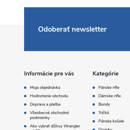
Z
Odoberať newsletter
á
p
ä
Informácie pre vás
Kategórie
t
Moja objednávka
Pánske rifle
Hodnotenie obchodu
Dámske rifle
i
Doprava a platba
Bundy
Všeobecné obchodné
Tričká
e
podmienky
Pánske košele
Ako vybrať džínsy Wrangler
Opasky