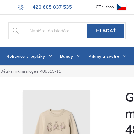
+420 605 837 535
CZ e-shop
atba
Všeobecné obchodné podmienky
Ako vybrať džínsy Wrangler
info@jeans-shop.sk
HĽADAŤ
Nohavice a tepláky
Bundy
Mikiny a svetre
 Dětská mikina s logem 486515-11
G
m
4