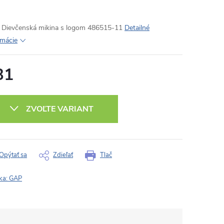
Dievčenská mikina s logom 486515-11
Detailné
rmácie
31
otková
:
ZVOĽTE VARIANT
Opýtať sa
Zdieľať
Tlač
ka:
GAP