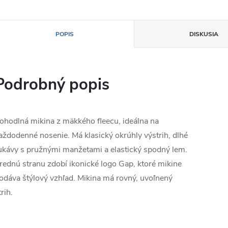
POPIS
DISKUSIA
Podrobný popis
ohodlná mikina z mäkkého fleecu, ideálna na
aždodenné nosenie. Má klasický okrúhly výstrih, dlhé
ukávy s pružnými manžetami a elastický spodný lem.
rednú stranu zdobí ikonické logo Gap, ktoré mikine
odáva štýlový vzhľad. Mikina má rovný, uvoľnený
trih.