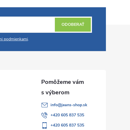
ODOBERAŤ
i podmienkami
.
info
@
jeans-shop.sk
+420 605 837 535
+420 605 837 535