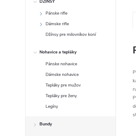
DŽÍNSY
Pánske rifle
Dámske rifle
Džínsy pre milovníkov koní
Nohavice a tepláky
Pánske nohavice
P
Dámske nohavice
k
Tepláky pre mužov
r
Tepláky pre ženy
P
d
Legíny
s
Bundy