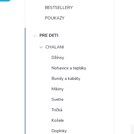
n
BESTSELLERY
ý
POUKAZY
p
PRE DETI
a
CHALANI
Džínsy
n
Nohavice a tepláky
e
Bundy a kabáty
Mikiny
l
Svetre
Tričká
Košele
Doplnky