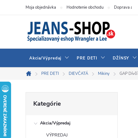
Prejsť
Moja objednávka
Hodnotenie obchodu
Doprava a pl
na
obsah
Akcia/Výpredaj
PRE DETI
DŽÍNSY
PRE DETI
DIEVČATÁ
Mikiny
GAP Dívčí
Domov
B
Preskočiť
Kategórie
kategórie
o
Akcia/Výpredaj
č
VÝPREDAJ