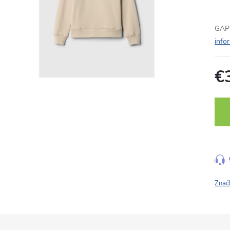
GAP 
info
€
Jedn
cena
Znač