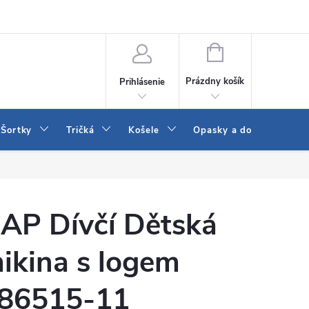
 a LEE
Naša predajňa
Blog
Kontakt
Vrátenie a výmena to
NÁKUPNÝ
KOŠÍK
Prázdny košík
Prihlásenie
Šortky
Tričká
Košele
Opasky a doplnky
AP Dívčí Dětská
ikina s logem
86515-11