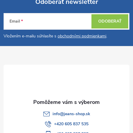
Odoberať newsletter
Z
Email
ODOBERAŤ
á
Vložením e-mailu súhlasíte s
obchodnými podmienkami
.
p
ä
t
i
e
info
@
jeans-shop.sk
+420 605 837 535