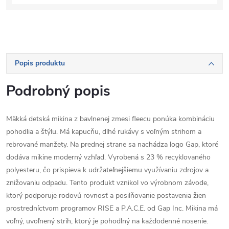
Popis produktu
Podrobný popis
Mäkká detská mikina z bavlnenej zmesi fleecu ponúka kombináciu
pohodlia a štýlu. Má kapucňu, dlhé rukávy s voľným strihom a
rebrované manžety. Na prednej strane sa nachádza logo Gap, ktoré
dodáva mikine moderný vzhľad. Vyrobená s 23 % recyklovaného
polyesteru, čo prispieva k udržateľnejšiemu využívaniu zdrojov a
znižovaniu odpadu. Tento produkt vznikol vo výrobnom závode,
ktorý podporuje rodovú rovnosť a posilňovanie postavenia žien
prostredníctvom programov RISE a P.A.C.E. od Gap Inc. Mikina má
voľný, uvoľnený strih, ktorý je pohodlný na každodenné nosenie.