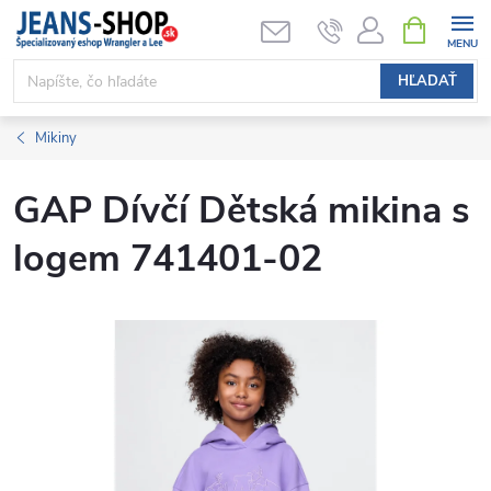
Prejsť
NÁKUPN
KOŠÍK
na
obsah
HĽADAŤ
Mikiny
GAP Dívčí Dětská mikina s
logem 741401-02