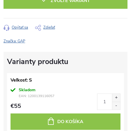
ZVOĽTE VARIANT
Opýtať sa
Zdieľať
Značka:
GAP
Veľkosť: S
Skladom
EAN:
1200139116057
€55
DO KOŠÍKA