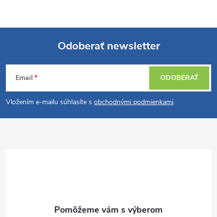
Odoberať newsletter
Z
Email
ODOBERAŤ
á
Vložením e-mailu súhlasíte s
obchodnými podmienkami
.
p
ä
t
i
e