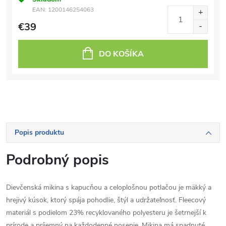
EAN:
1200146254063
€39
DO KOŠÍKA
Popis produktu
Podrobný popis
Dievčenská mikina s kapucňou a celoplošnou potlačou je mäkký a
hrejivý kúsok, ktorý spája pohodlie, štýl a udržateľnosť. Fleecový
materiál s podielom 23% recyklovaného polyesteru je šetrnejší k
prírode a príjemný na každodenné nosenie. Mikina má spadnuté