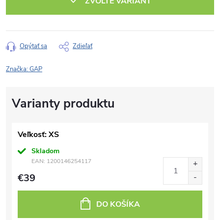
ZVOĽTE VARIANT
Opýtať sa
Zdieľať
Značka:
GAP
Veľkosť: XS
Skladom
EAN:
1200146254117
€39
DO KOŠÍKA