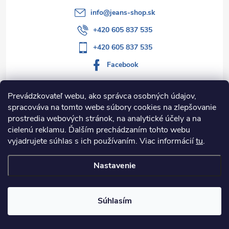
info
@
jeans-shop.sk
+420 605 837 535
+420 605 837 535
Facebook
Prevádzkovateľ webu, ako správca osobných údajov,
spracováva na tomto webe súbory cookies na zlepšovanie
Informácie pre vás
prostredia webových stránok, na analytické účely a na
cielenú reklamu. Ďalším prechádzaním tohto webu
Kategórie
vyjadrujete súhlas s ich používaním. Viac informácií
tu
.
Nastavenie
Copyright 2026
Jeans-shop.sk
. Všetky práva vyhradené.
Upraviť
nastavenie cookies
Súhlasím
Vytvoril Shoptet