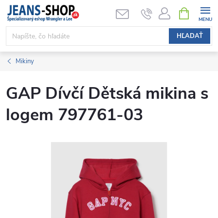
Prejsť
NÁKUPN
KOŠÍK
na
obsah
HĽADAŤ
Mikiny
GAP Dívčí Dětská mikina s
logem 797761-03