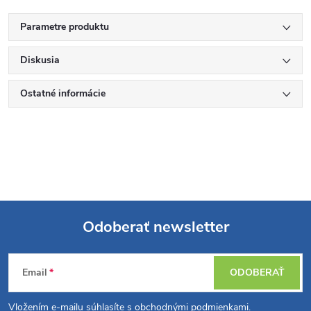
Parametre produktu
Diskusia
Ostatné informácie
Odoberať newsletter
Z
Email
ODOBERAŤ
á
Vložením e-mailu súhlasíte s
obchodnými podmienkami
.