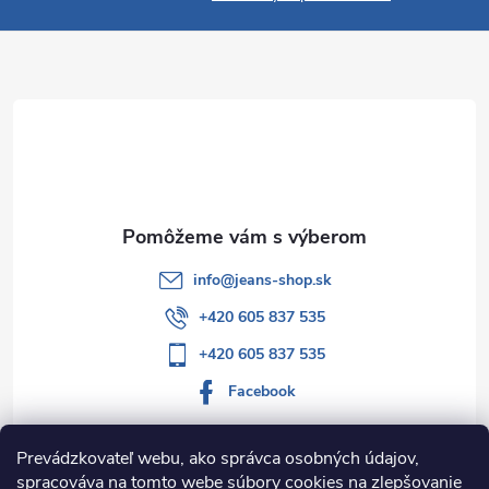
p
ä
t
i
e
info
@
jeans-shop.sk
+420 605 837 535
+420 605 837 535
Facebook
Prevádzkovateľ webu, ako správca osobných údajov,
spracováva na tomto webe súbory cookies na zlepšovanie