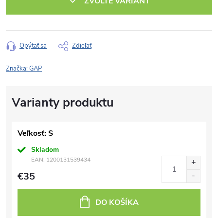
ZVOĽTE VARIANT
Opýtať sa
Zdieľať
Značka:
GAP
Veľkosť: S
Skladom
EAN:
1200131539434
€35
DO KOŠÍKA