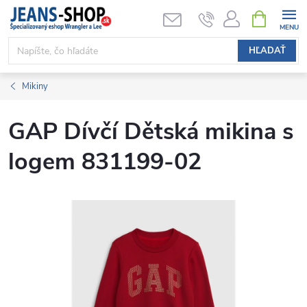
Prejsť
NÁKUPN
KOŠÍK
na
obsah
HĽADAŤ
Mikiny
GAP Dívčí Dětská mikina s
logem 831199-02