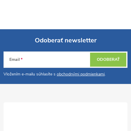
Odoberať newsletter
Z
Email
ODOBERAŤ
á
Vložením e-mailu súhlasíte s
obchodnými podmienkami
.
p
ä
t
i