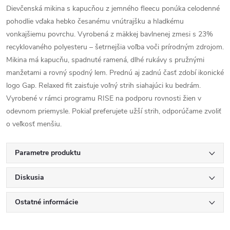
Dievčenská mikina s kapucňou z jemného fleecu ponúka celodenné
pohodlie vďaka hebko česanému vnútrajšku a hladkému
vonkajšiemu povrchu. Vyrobená z mäkkej bavlnenej zmesi s 23%
recyklovaného polyesteru – šetrnejšia voľba voči prírodným zdrojom.
Mikina má kapucňu, spadnuté ramená, dlhé rukávy s pružnými
manžetami a rovný spodný lem. Prednú aj zadnú časť zdobí ikonické
logo Gap. Relaxed fit zaisťuje voľný strih siahajúci ku bedrám.
Vyrobené v rámci programu RISE na podporu rovnosti žien v
odevnom priemysle. Pokiaľ preferujete užší strih, odporúčame zvoliť
o veľkosť menšiu.
Parametre produktu
Diskusia
Ostatné informácie