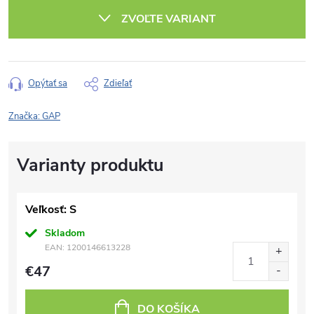
cena:
ZVOĽTE VARIANT
Opýtať sa
Zdieľať
Značka:
GAP
Veľkosť: S
Skladom
EAN:
1200146613228
€47
DO KOŠÍKA