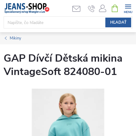
Prejsť
NÁKUPN
KOŠÍK
na
obsah
HĽADAŤ
Mikiny
GAP Dívčí Dětská mikina
VintageSoft 824080-01