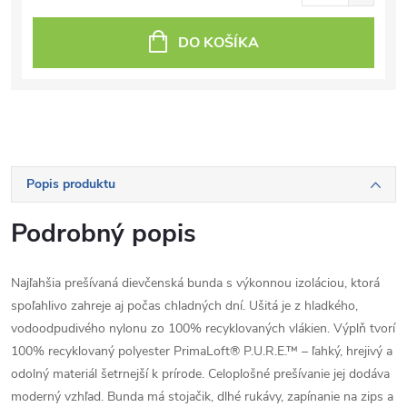
DO KOŠÍKA
Popis produktu
Podrobný popis
Najľahšia prešívaná dievčenská bunda s výkonnou izoláciou, ktorá
spoľahlivo zahreje aj počas chladných dní. Ušitá je z hladkého,
vodoodpudivého nylonu zo 100% recyklovaných vlákien. Výplň tvorí
100% recyklovaný polyester PrimaLoft® P.U.R.E.™ – ľahký, hrejivý a
odolný materiál šetrnejší k prírode. Celoplošné prešívanie jej dodáva
moderný vzhľad. Bunda má stojačik, dlhé rukávy, zapínanie na zips a