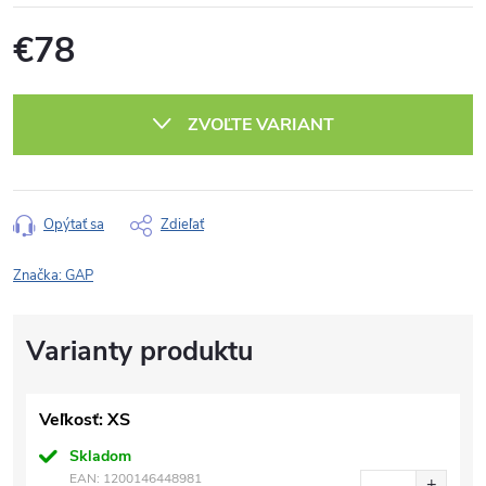
€78
Jednotková
cena:
ZVOĽTE VARIANT
Opýtať sa
Zdieľať
Značka:
GAP
Veľkosť: XS
Skladom
EAN:
1200146448981