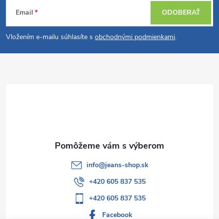
Z
Email
ODOBERAŤ
á
Vložením e-mailu súhlasíte s
obchodnými podmienkami
.
p
ä
t
i
e
info
@
jeans-shop.sk
+420 605 837 535
+420 605 837 535
Facebook