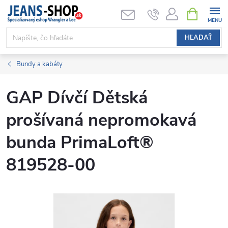
Prejsť
NÁKUPN
KOŠÍK
na
obsah
HĽADAŤ
Bundy a kabáty
GAP Dívčí Dětská
prošívaná nepromokavá
bunda PrimaLoft®
819528-00