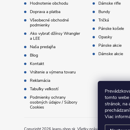
Hodnotenie obchodu
Dámske rifle
i
Doprava a platba
Bundy
Všeobecné obchodné
Tričká
e
podmienky
Pánske košele
Ako vybrať džínsy Wrangler
Opasky
a LEE
Pánske akcie
Naša predajňa
Dámske akcie
Blog
Kontakt
Vrátenie a výmena tovaru
Reklamácia
Tabuľky veľkostí
Prevádzkova
tomto webe 
Podmienky ochrany
osobných údajov / Súbory
stránok, na 
Cookies
prechádzaní
Viac inform
Copyright 2026
Jeans-shop.sk
. Všetky práva vyhradené.
Uprav