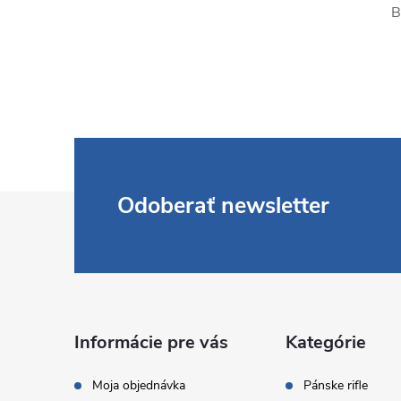
B
Z
Odoberať newsletter
á
p
ä
Informácie pre vás
Kategórie
t
Moja objednávka
Pánske rifle