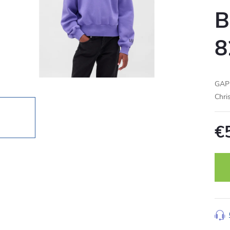
B
8
GAP 
Chri
€
Jedn
cena