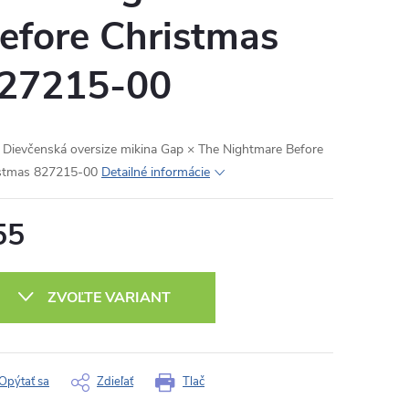
efore Christmas
27215-00
Dievčenská oversize mikina Gap × The Nightmare Before
stmas 827215-00
Detailné informácie
55
otková
:
ZVOĽTE VARIANT
Opýtať sa
Zdieľať
Tlač