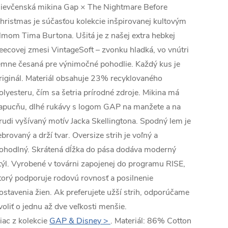
ievčenská mikina Gap × The Nightmare Before
hristmas je súčasťou kolekcie inšpirovanej kultovým
ilmom Tima Burtona. Ušitá je z našej extra hebkej
leecovej zmesi VintageSoft – zvonku hladká, vo vnútri
emne česaná pre výnimočné pohodlie. Každý kus je
riginál. Materiál obsahuje 23% recyklovaného
olyesteru, čím sa šetria prírodné zdroje. Mikina má
apucňu, dlhé rukávy s logom GAP na manžete a na
rudi vyšívaný motív Jacka Skellingtona. Spodný lem je
ebrovaný a drží tvar. Oversize strih je voľný a
ohodlný. Skrátená dĺžka do pása dodáva moderný
týl. Vyrobené v továrni zapojenej do programu RISE,
torý podporuje rodovú rovnosť a posilnenie
ostavenia žien. Ak preferujete užší strih, odporúčame
voliť o jednu až dve veľkosti menšie.
iac z kolekcie
GAP & Disney >
. Materiál: 86% Cotton