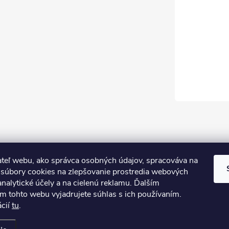
teľ webu, ako správca osobných údajov, spracováva na
súbory cookies na zlepšovanie prostredia webových
analytické účely a na cielenú reklamu. Ďalším
m tohto webu vyjadrujete súhlas s ich používaním.
ácií
tu
.
iť nastavenie cookies