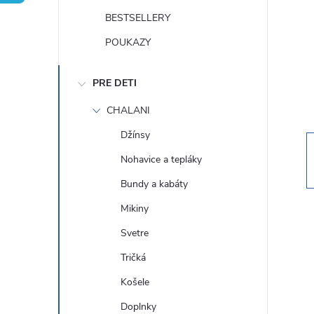
n
BESTSELLERY
ý
POUKAZY
p
PRE DETI
a
CHALANI
Džínsy
n
Nohavice a tepláky
e
Bundy a kabáty
Mikiny
l
Svetre
Tričká
Košele
Doplnky