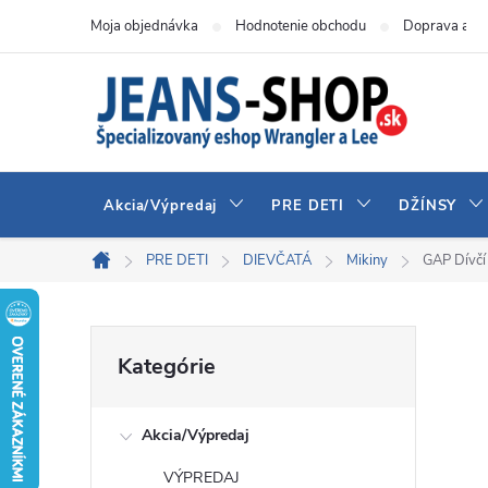
Prejsť
Moja objednávka
Hodnotenie obchodu
Doprava a pl
na
obsah
Akcia/Výpredaj
PRE DETI
DŽÍNSY
PRE DETI
DIEVČATÁ
Mikiny
GAP Dívčí
Domov
B
Preskočiť
Kategórie
kategórie
o
Akcia/Výpredaj
č
VÝPREDAJ