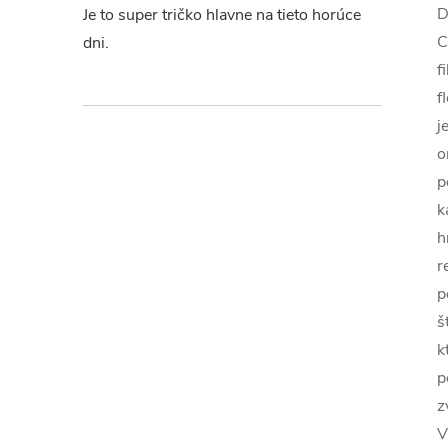
D
Je to super tričko hlavne na tieto horúce
C
dni.
f
f
j
o
p
k
h
r
p
š
k
p
z
V