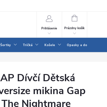
 a LEE
Naša predajňa
Blog
Kontakt
Vrátenie a výmena to
NÁKUPNÝ
KOŠÍK
Prázdny košík
Prihlásenie
Šortky
Tričká
Košele
Opasky a doplnky
AP Dívčí Dětská
versize mikina Gap
 The Nightmare