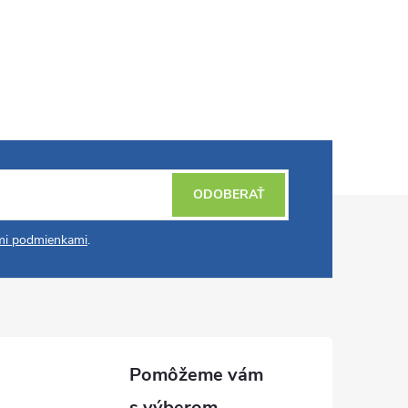
ODOBERAŤ
i podmienkami
.