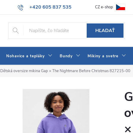
+420 605 837 535
CZ e-shop
atba
Všeobecné obchodné podmienky
Ako vybrať džínsy Wrangler
info@jeans-shop.sk
HĽADAŤ
Nohavice a tepláky
Bundy
Mikiny a svetre
 Dětská oversize mikina Gap × The Nightmare Before Christmas 827215-00
G
o
×