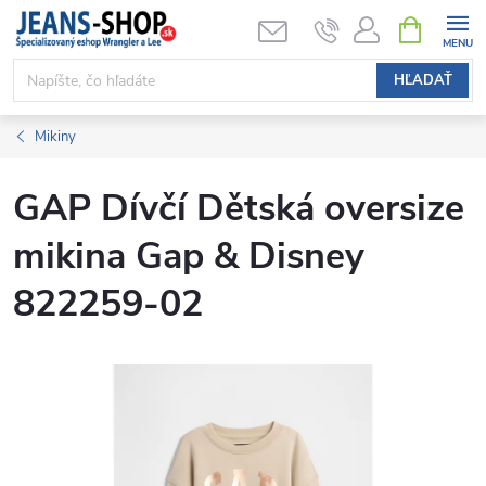
Prejsť
NÁKUPN
KOŠÍK
na
obsah
HĽADAŤ
Mikiny
GAP Dívčí Dětská oversize
mikina Gap & Disney
822259-02