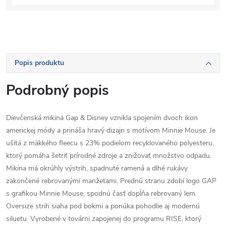
Popis produktu
Podrobný popis
Dievčenská mikina Gap & Disney vznikla spojením dvoch ikon
americkej módy a prináša hravý dizajn s motívom Minnie Mouse. Je
ušitá z mäkkého fleecu s 23% podielom recyklovaného polyesteru,
ktorý pomáha šetriť prírodné zdroje a znižovať množstvo odpadu.
Mikina má okrúhly výstrih, spadnuté ramená a dlhé rukávy
zakončené rebrovanými manžetami. Prednú stranu zdobí logo GAP
s grafikou Minnie Mouse, spodnú časť dopĺňa rebrovaný lem.
Oversize strih siaha pod bokmi a ponúka pohodlie aj modernú
siluetu. Vyrobené v továrni zapojenej do programu RISE, ktorý