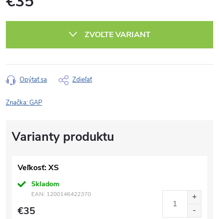
€35
Jednotková
cena:
ZVOĽTE VARIANT
Opýtať sa
Zdieľať
Značka:
GAP
Veľkosť: XS
Skladom
EAN:
1200146422370
€35