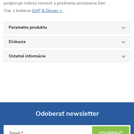
podporuje rodovú rovnosť a posilnenie postavenia žien.
Viac z kolekcie
GAP & Disney >
.
Parametre produktu
Diskusia
Ostatné informácie
Odoberať newsletter
Z
Email
ODOBERAŤ