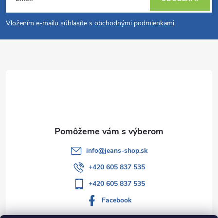
á
Vložením e-mailu súhlasíte s
obchodnými podmienkami
.
p
ä
t
i
e
info
@
jeans-shop.sk
+420 605 837 535
+420 605 837 535
Facebook