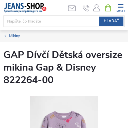
Prejsť
NÁKUPN
KOŠÍK
na
obsah
HĽADAŤ
Mikiny
GAP Dívčí Dětská oversize
mikina Gap & Disney
822264-00