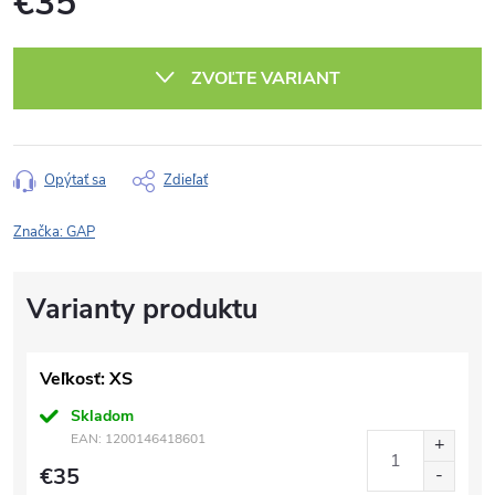
€35
Jednotková
cena:
ZVOĽTE VARIANT
Opýtať sa
Zdieľať
Značka:
GAP
Veľkosť: XS
Skladom
EAN:
1200146418601
€35