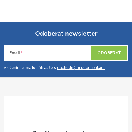
Odoberať newsletter
Z
Email
ODOBERAŤ
á
Vložením e-mailu súhlasíte s
obchodnými podmienkami
.
p
ä
t
i