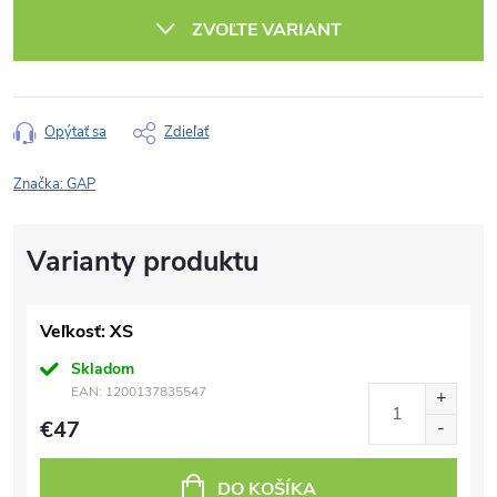
cena:
ZVOĽTE VARIANT
Opýtať sa
Zdieľať
Značka:
GAP
Veľkosť: XS
Skladom
EAN:
1200137835547
€47
DO KOŠÍKA