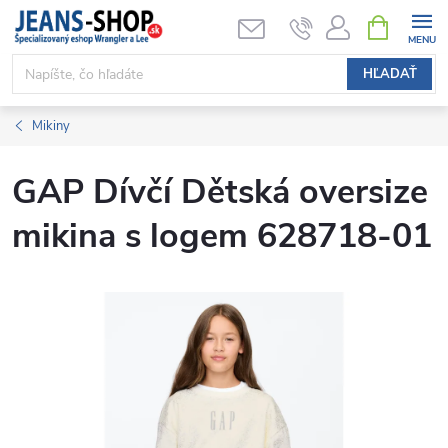
Prejsť
NÁKUPN
KOŠÍK
na
obsah
HĽADAŤ
Mikiny
GAP Dívčí Dětská oversize
mikina s logem 628718-01