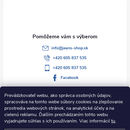
t
i
e
info
@
jeans-shop.sk
+420 605 837 535
+420 605 837 535
Facebook
Prevádzkovateľ webu, ako správca osobných údajov,
spracováva na tomto webe súbory cookies na zlepšovanie
Informácie pre vás
prostredia webových stránok, na analytické účely a na
cielenú reklamu. Ďalším prechádzaním tohto webu
Kategórie
vyjadrujete súhlas s ich používaním. Viac informácií
tu
.