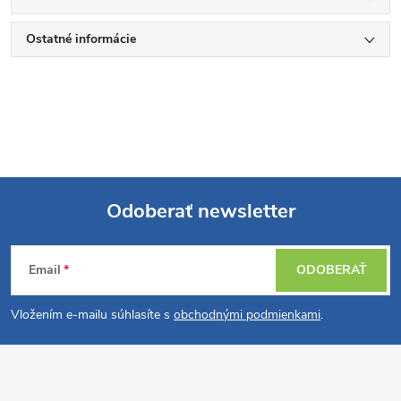
Ostatné informácie
Odoberať newsletter
Z
Email
ODOBERAŤ
á
Vložením e-mailu súhlasíte s
obchodnými podmienkami
.
p
ä