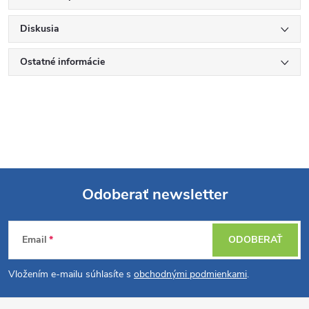
Diskusia
Ostatné informácie
Odoberať newsletter
Z
Email
ODOBERAŤ
á
Vložením e-mailu súhlasíte s
obchodnými podmienkami
.
p