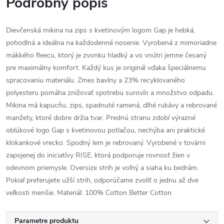
Podrobný popis
Dievčenská mikina na zips s kvetinovým logom Gap je hebká,
pohodlná a ideálna na každodenné nosenie. Vyrobená z mimoriadne
mäkkého fleecu, ktorý je zvonku hladký a vo vnútri jemne česaný
pre maximálny komfort. Každý kus je originál vďaka špeciálnemu
spracovaniu materiálu. Zmes bavlny a 23% recyklovaného
polyesteru pomáha znižovať spotrebu surovín a množstvo odpadu.
Mikina má kapucňu, zips, spadnuté ramená, dlhé rukávy a rebrované
manžety, ktoré dobre držia tvar. Prednú stranu zdobí výrazné
oblúkové logo Gap s kvetinovou potlačou, nechýba ani praktické
klokankové vrecko. Spodný lem je rebrovaný. Vyrobené v továrni
zapojenej do iniciatívy RISE, ktorá podporuje rovnosť žien v
odevnom priemysle. Oversize strih je voľný a siaha ku bedrám.
Pokiaľ preferujete užší strih, odporúčame zvoliť o jednu až dve
veľkosti menšie. Materiál: 100% Cotton Better Cotton
Parametre produktu