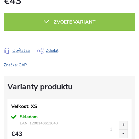
€43
Jednotková
cena:
ZVOĽTE VARIANT
Opýtať sa
Zdieľať
Značka:
GAP
Veľkosť: XS
Skladom
EAN:
1200146613648
€43