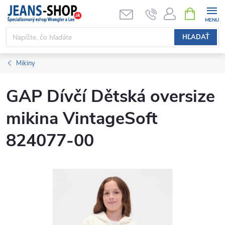
Prejsť
NÁKUPN
KOŠÍK
na
obsah
HĽADAŤ
Mikiny
GAP Dívčí Dětská oversize
mikina VintageSoft
824077-00