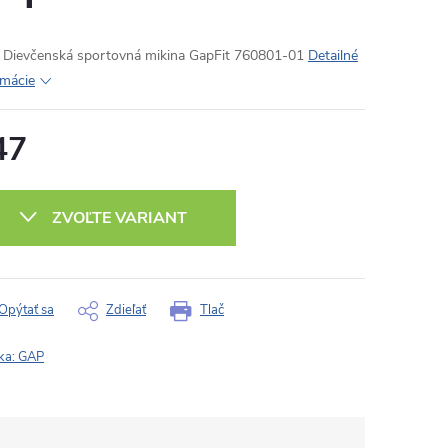
Dievčenská sportovná mikina GapFit 760801-01
Detailné
rmácie
47
otková
:
ZVOĽTE VARIANT
Opýtať sa
Zdieľať
Tlač
ka:
GAP