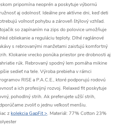
eskom pripomína neoprén a poskytuje výbornú
ružnosť aj odolnosť. Ideálne pre aktívne dni, keď deti
otrebujú voľnosť pohybu a zároveň štýlový vzhľad.
tojačik so zapínaním na zips do polovice umožňuje
ahké obliekanie a reguláciu teploty. Dlhé raglánové
ukávy s rebrovanými manžetami zaisťujú komfortný
trih. Klokanie vrecko ponúka priestor pre drobnosti aj
ahriatie rúk. Rebrovaný spodný lem pomáha mikine
epšie sedieť na tele. Výroba prebieha v rámci
rogramov RISE a P.A.C.E., ktoré podporujú rodovú
ovnosť a ich profesijný rozvoj. Relaxed fit poskytuje
ovný, pohodlný strih. Ak preferujete užší strih,
dporúčame zvoliť o jednu veľkosť menšiu.
iac z
kolekcia GapFit >
. Materiál: 77% Cotton 23%
olyester