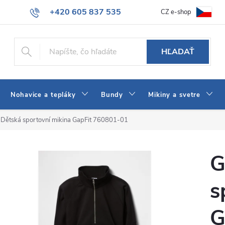
+420 605 837 535
CZ e-shop
atba
Všeobecné obchodné podmienky
Ako vybrať džínsy Wrangler
info@jeans-shop.sk
HĽADAŤ
Nohavice a tepláky
Bundy
Mikiny a svetre
 Dětská sportovní mikina GapFit 760801-01
G
s
G