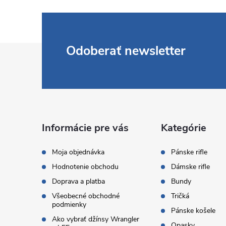
Z
Odoberať newsletter
á
p
ä
Informácie pre vás
Kategórie
t
Moja objednávka
Pánske rifle
Hodnotenie obchodu
Dámske rifle
i
Doprava a platba
Bundy
Všeobecné obchodné
Tričká
e
podmienky
Pánske košele
Ako vybrať džínsy Wrangler
Opasky