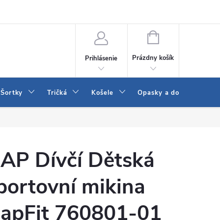
 a LEE
Naša predajňa
Blog
Kontakt
Vrátenie a výmena to
NÁKUPNÝ
KOŠÍK
Prázdny košík
Prihlásenie
Šortky
Tričká
Košele
Opasky a doplnky
AP Dívčí Dětská
portovní mikina
apFit 760801-01