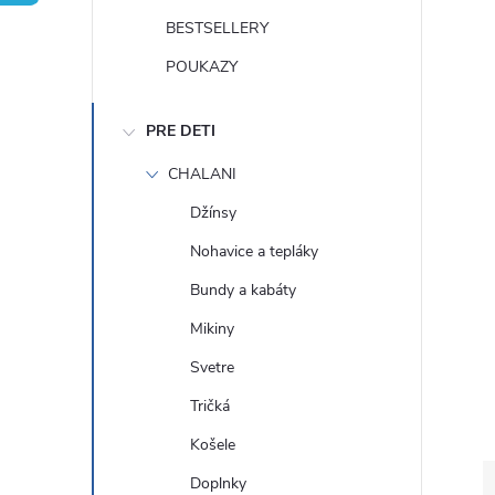
n
BESTSELLERY
ý
POUKAZY
p
PRE DETI
a
CHALANI
Džínsy
n
Nohavice a tepláky
e
Bundy a kabáty
Mikiny
l
Svetre
Tričká
Košele
Doplnky