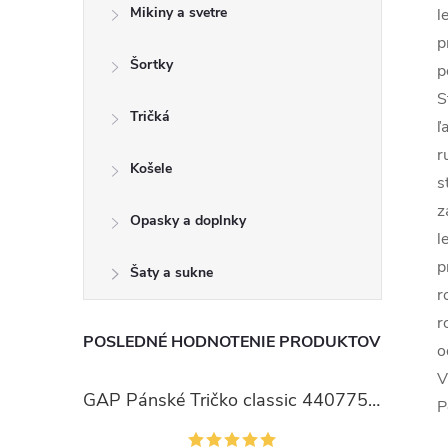
Mikiny a svetre
l
p
Šortky
p
S
Tričká
ľ
r
Košele
s
z
Opasky a doplnky
l
p
Šaty a sukne
r
r
POSLEDNÉ HODNOTENIE PRODUKTOV
o
V
GAP Pánské Tričko classic 440775-00
P