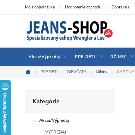
Prejsť
Moja objednávka
Hodnotenie obchodu
Doprava a pl
na
obsah
Akcia/Výpredaj
PRE DETI
DŽÍNSY
PRE DETI
DIEVČATÁ
Mikiny
GAP Dívčí
Domov
B
Preskočiť
Kategórie
kategórie
o
Akcia/Výpredaj
č
VÝPREDAJ