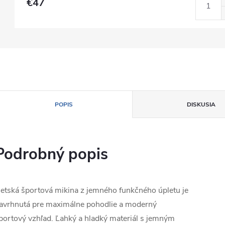
€47
POPIS
DISKUSIA
Podrobný popis
etská športová mikina z jemného funkčného úpletu je
avrhnutá pre maximálne pohodlie a moderný
portový vzhľad. Ľahký a hladký materiál s jemným