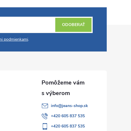
ODOBERAŤ
i podmienkami
.
info
@
jeans-shop.sk
+420 605 837 535
+420 605 837 535