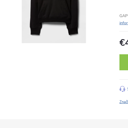
GAP 
info
€
Jedn
cena
Znač