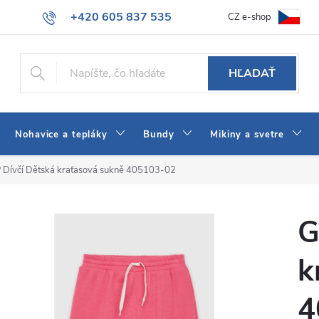
+420 605 837 535
CZ e-shop
atba
Všeobecné obchodné podmienky
Ako vybrať džínsy Wrangler
info@jeans-shop.sk
HĽADAŤ
Nohavice a tepláky
Bundy
Mikiny a svetre
 Dívčí Dětská kraťasová sukně 405103-02
G
k
4