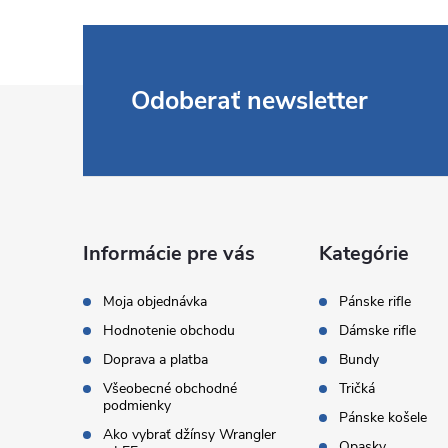
Z
Odoberať newsletter
á
p
ä
Informácie pre vás
Kategórie
t
Moja objednávka
Pánske rifle
Hodnotenie obchodu
Dámske rifle
i
Doprava a platba
Bundy
Všeobecné obchodné
Tričká
e
podmienky
Pánske košele
Ako vybrať džínsy Wrangler
Opasky