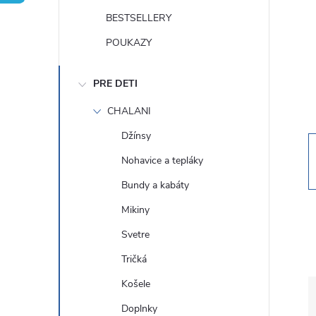
n
BESTSELLERY
ý
POUKAZY
p
PRE DETI
a
CHALANI
Džínsy
n
Nohavice a tepláky
e
Bundy a kabáty
Mikiny
l
Svetre
Tričká
Košele
Doplnky