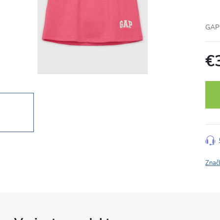
GAP 
€
Jedn
cena
Znač