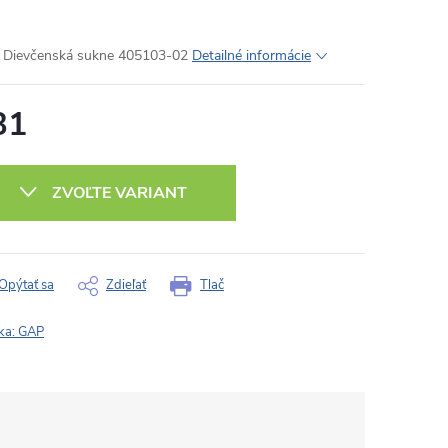
Dievčenská sukne 405103-02
Detailné informácie
31
otková
:
ZVOĽTE VARIANT
Opýtať sa
Zdieľať
Tlač
ka:
GAP