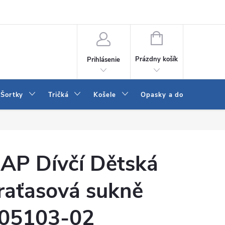
 a LEE
Naša predajňa
Blog
Kontakt
Vrátenie a výmena to
NÁKUPNÝ
KOŠÍK
Prázdny košík
Prihlásenie
Šortky
Tričká
Košele
Opasky a doplnky
AP Dívčí Dětská
raťasová sukně
05103-02