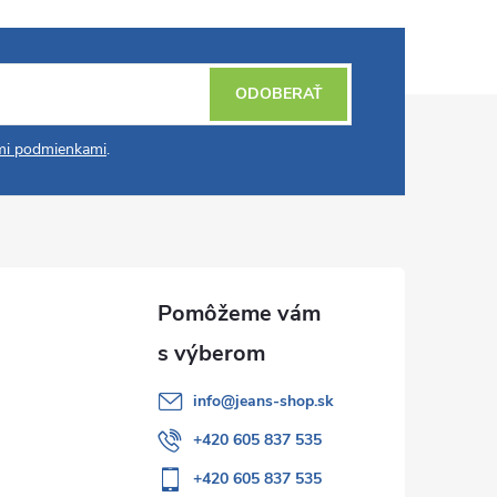
ODOBERAŤ
i podmienkami
.
info
@
jeans-shop.sk
+420 605 837 535
+420 605 837 535