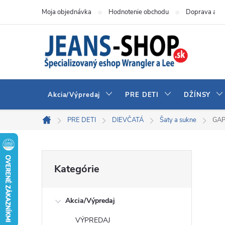
Prejsť
Moja objednávka
Hodnotenie obchodu
Doprava a pl
na
obsah
Akcia/Výpredaj
PRE DETI
DŽÍNSY
PRE DETI
DIEVČATÁ
Šaty a sukne
GAP
Domov
B
Preskočiť
Kategórie
kategórie
o
Akcia/Výpredaj
č
VÝPREDAJ