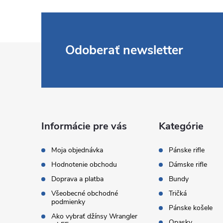
Z
Odoberať newsletter
á
p
ä
Informácie pre vás
Kategórie
t
Moja objednávka
Pánske rifle
Hodnotenie obchodu
Dámske rifle
i
Doprava a platba
Bundy
Všeobecné obchodné
Tričká
e
podmienky
Pánske košele
Ako vybrať džínsy Wrangler
Opasky