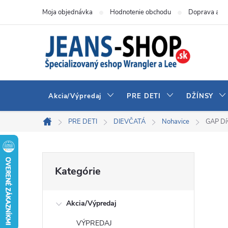
Prejsť
Moja objednávka
Hodnotenie obchodu
Doprava a pl
na
obsah
Akcia/Výpredaj
PRE DETI
DŽÍNSY
PRE DETI
DIEVČATÁ
Nohavice
GAP Dí
Domov
B
Preskočiť
Kategórie
kategórie
o
Akcia/Výpredaj
č
VÝPREDAJ