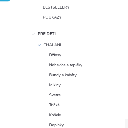
n
BESTSELLERY
ý
POUKAZY
p
PRE DETI
a
CHALANI
Džínsy
n
Nohavice a tepláky
e
Bundy a kabáty
Mikiny
l
Svetre
Tričká
Košele
Doplnky