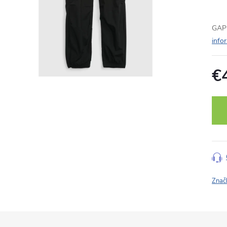
GAP 
info
€
Jedn
cena
Znač