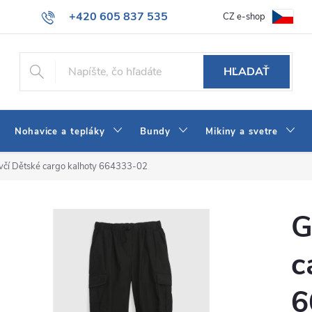
+420 605 837 535
CZ e-shop
atba
Všeobecné obchodné podmienky
Ako vybrať džínsy Wrangler
info@jeans-shop.sk
HĽADAŤ
Nohavice a tepláky
Bundy
Mikiny a svetre
včí Dětské cargo kalhoty 664333-02
G
c
6