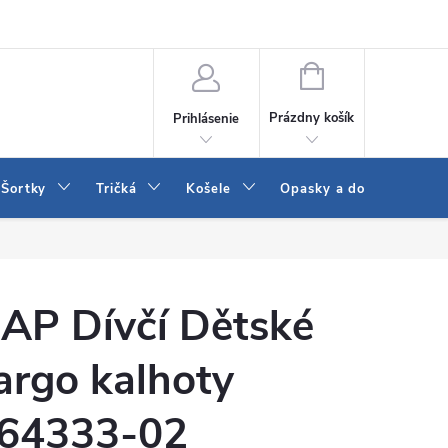
 a LEE
Naša predajňa
Blog
Kontakt
Vrátenie a výmena to
NÁKUPNÝ
KOŠÍK
Prázdny košík
Prihlásenie
Šortky
Tričká
Košele
Opasky a doplnky
AP Dívčí Dětské
argo kalhoty
64333-02