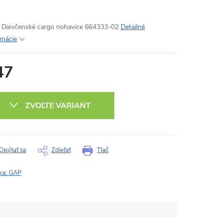
Dievčenské cargo nohavice 664333-02
Detailné
rmácie
47
otková
:
ZVOĽTE VARIANT
Opýtať sa
Zdieľať
Tlač
ka:
GAP