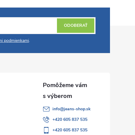
ODOBERAŤ
i podmienkami
.
info
@
jeans-shop.sk
+420 605 837 535
+420 605 837 535