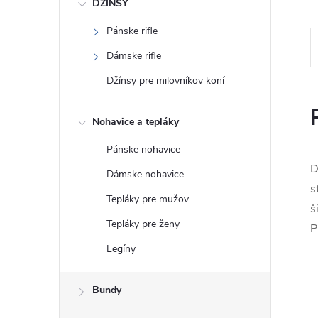
DŽÍNSY
Pánske rifle
Dámske rifle
Džínsy pre milovníkov koní
Nohavice a tepláky
Pánske nohavice
D
Dámske nohavice
s
Tepláky pre mužov
š
Tepláky pre ženy
P
Legíny
Bundy