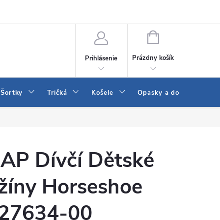
 a LEE
Naša predajňa
Blog
Kontakt
Vrátenie a výmena to
NÁKUPNÝ
KOŠÍK
Prázdny košík
Prihlásenie
Šortky
Tričká
Košele
Opasky a doplnky
AP Dívčí Dětské
žíny Horseshoe
27634-00