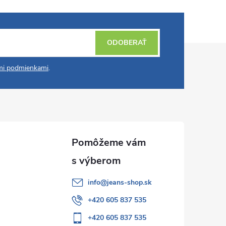
ODOBERAŤ
i podmienkami
.
info
@
jeans-shop.sk
+420 605 837 535
+420 605 837 535