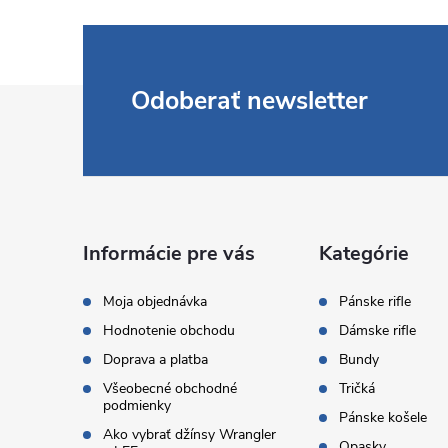
Z
Odoberať newsletter
á
p
ä
Informácie pre vás
Kategórie
t
Moja objednávka
Pánske rifle
Hodnotenie obchodu
Dámske rifle
i
Doprava a platba
Bundy
Všeobecné obchodné
Tričká
e
podmienky
Pánske košele
Ako vybrať džínsy Wrangler
Opasky