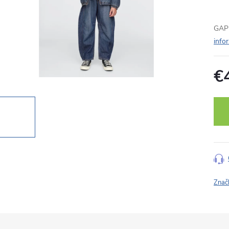
GAP 
info
€
Jedn
cena
Znač