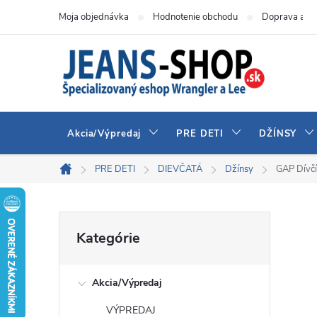
Prejsť
Moja objednávka
Hodnotenie obchodu
Doprava a pl
na
obsah
Akcia/Výpredaj
PRE DETI
DŽÍNSY
PRE DETI
DIEVČATÁ
Džínsy
GAP Dívč
Domov
B
Preskočiť
Kategórie
kategórie
o
Akcia/Výpredaj
č
VÝPREDAJ