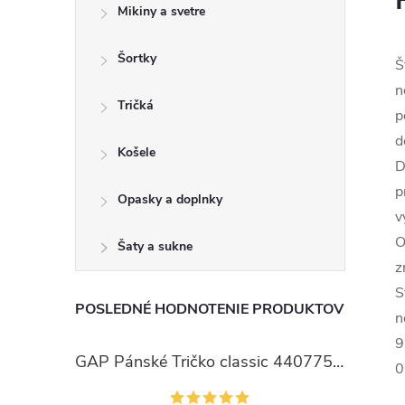
Mikiny a svetre
Šortky
Š
n
Tričká
p
d
Košele
D
p
Opasky a doplnky
v
O
Šaty a sukne
z
S
POSLEDNÉ HODNOTENIE PRODUKTOV
n
9
GAP Pánské Tričko classic 440775-00
0