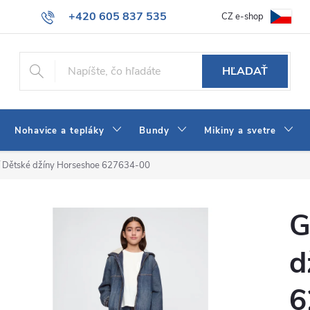
+420 605 837 535
CZ e-shop
atba
Všeobecné obchodné podmienky
Ako vybrať džínsy Wrangler
info@jeans-shop.sk
HĽADAŤ
Nohavice a tepláky
Bundy
Mikiny a svetre
í Dětské džíny Horseshoe 627634-00
G
d
6