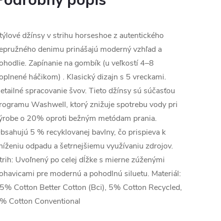
Podrobný popis
týlové džínsy v strihu horseshoe z autentického
epružného denimu prinášajú moderný vzhľad a
ohodlie. Zapínanie na gombík (u veľkostí 4–8
oplnené háčikom) . Klasický dizajn s 5 vreckami.
etailné spracovanie švov. Tieto džínsy sú súčasťou
rogramu Washwell, ktorý znižuje spotrebu vody pri
ýrobe o 20% oproti bežným metódam prania.
bsahujú 5 % recyklovanej bavlny, čo prispieva k
níženiu odpadu a šetrnejšiemu využívaniu zdrojov.
trih: Uvoľnený po celej dĺžke s mierne zúženými
ohavicami pre modernú a pohodlnú siluetu. Materiál:
5% Cotton Better Cotton (Bci), 5% Cotton Recycled,
% Cotton Conventional