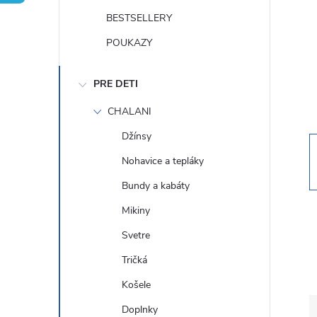
n
BESTSELLERY
ý
POUKAZY
p
PRE DETI
a
CHALANI
Džínsy
n
Nohavice a tepláky
e
Bundy a kabáty
Mikiny
l
Svetre
Tričká
Košele
Doplnky