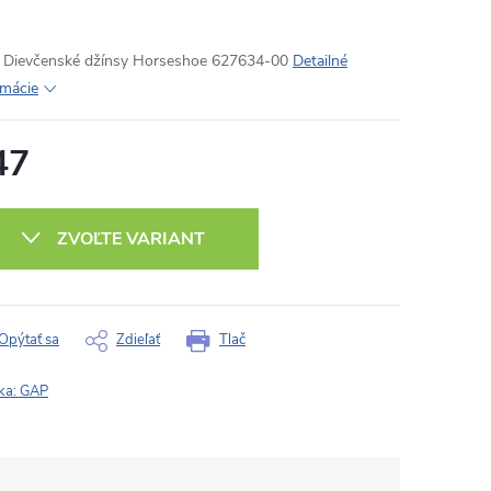
Dievčenské džínsy Horseshoe 627634-00
Detailné
rmácie
47
otková
:
ZVOĽTE VARIANT
Opýtať sa
Zdieľať
Tlač
ka:
GAP