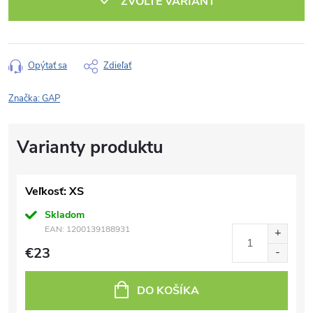
ZVOĽTE VARIANT
Opýtať sa
Zdieľať
Značka:
GAP
Veľkosť: XS
Skladom
EAN:
1200139188931
€23
DO KOŠÍKA