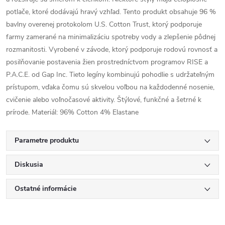
potlače, ktoré dodávajú hravý vzhľad. Tento produkt obsahuje 96 %
bavlny overenej protokolom U.S. Cotton Trust, ktorý podporuje
farmy zamerané na minimalizáciu spotreby vody a zlepšenie pôdnej
rozmanitosti. Vyrobené v závode, ktorý podporuje rodovú rovnosť a
posilňovanie postavenia žien prostredníctvom programov RISE a
P.A.C.E. od Gap Inc. Tieto legíny kombinujú pohodlie s udržateľným
prístupom, vďaka čomu sú skvelou voľbou na každodenné nosenie,
cvičenie alebo voľnočasové aktivity. Štýlové, funkčné a šetrné k
prírode. Materiál: 96% Cotton 4% Elastane
Parametre produktu
Diskusia
Ostatné informácie