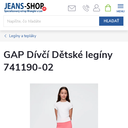
Prejsť
NÁKUPN
KOŠÍK
na
obsah
HĽADAŤ
Legíny a tepláky
GAP Dívčí Dětské legíny
741190-02