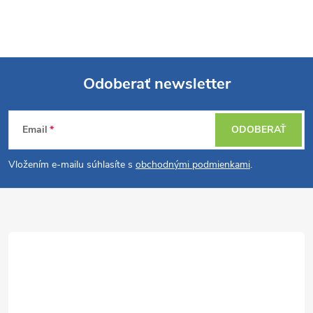
Odoberať newsletter
Z
Email
ODOBERAŤ
á
Vložením e-mailu súhlasíte s
obchodnými podmienkami
.
p
ä
t
i