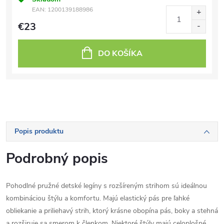
EAN:
1200139188986
€23
DO KOŠÍKA
Popis produktu
Podrobný popis
Pohodlné pružné detské legíny s rozšíreným strihom sú ideálnou
kombináciou štýlu a komfortu. Majú elastický pás pre ľahké
obliekanie a priliehavý strih, ktorý krásne obopína pás, boky a stehná
a rozširuje sa smerom k členkom. Niektoré štýly majú celoplošné