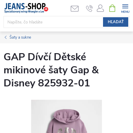
Prejsť
NÁKUPN
KOŠÍK
na
obsah
HĽADAŤ
Šaty a sukne
GAP Dívčí Dětské
mikinové šaty Gap &
Disney 825932-01