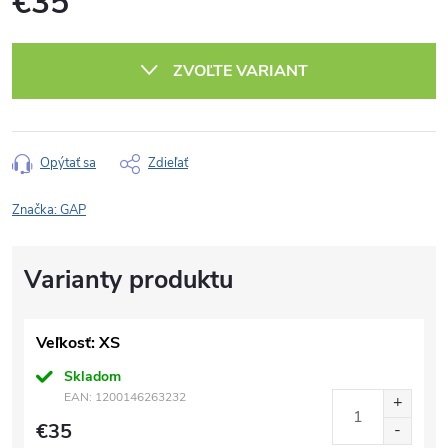
€35
Jednotková
cena:
ZVOĽTE VARIANT
Opýtať sa
Zdieľať
Značka:
GAP
Veľkosť: XS
Skladom
EAN:
1200146263232
€35