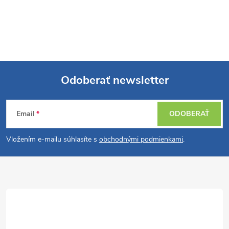
Odoberať newsletter
Z
Email
ODOBERAŤ
á
Vložením e-mailu súhlasíte s
obchodnými podmienkami
.
p
ä
t