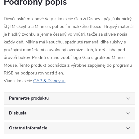
Podrobný popis
Dievčenské mikinové šaty z kolekcie Gap & Disney spájajú ikonický
štýl Mickeyho a Minnie s pohodlím mäkkého fleecu. Hrejivý materiál
je hladký zvonku a jemne česaný vo vnútri, takže sa skvele nosia
každý deň. Mikina má kapucňu, spadnuté ramená, dlhé rukávy s
pružnými manžetami a uvoľnený oversize strih, ktorý siaha pod
úroveň bokov. Prednú stranu zdobí logo Gap s grafikou Minnie
Mouse. Tento produkt pochádza z výrobne zapojenej do programu
RISE na podporu rovnosti žien.
Viac z kolekcie
GAP & Disney >
.
Parametre produktu
Diskusia
Ostatné informácie