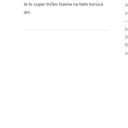
Je to super tričko hlavne na tieto horúce
s
dni.
z
–
š
ž
R
s