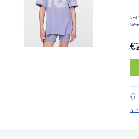
GAP 
info
€
Jedn
cena
Znač