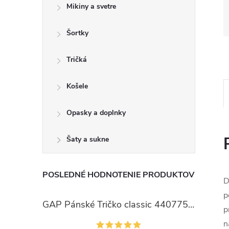
Mikiny a svetre
Šortky
Tričká
Košele
Opasky a doplnky
Šaty a sukne
POSLEDNÉ HODNOTENIE PRODUKTOV
D
p
GAP Pánské Tričko classic 440775-00
p
n