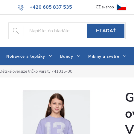
+420 605 837 535
CZ e-shop
atba
Všeobecné obchodné podmienky
Ako vybrať džínsy Wrangler
info@jeans-shop.sk
HĽADAŤ
Nohavice a tepláky
Bundy
Mikiny a svetre
Dětské oversize tričko Varsity 741015-00
G
o
V