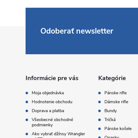
Z
Odoberať newsletter
á
p
ä
Informácie pre vás
Kategórie
t
Moja objednávka
Pánske rifle
Hodnotenie obchodu
Dámske rifle
i
Doprava a platba
Bundy
Všeobecné obchodné
Tričká
e
podmienky
Pánske košele
Ako vybrať džínsy Wrangler
Opasky