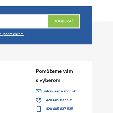
ODOBERAŤ
i podmienkami
.
info
@
jeans-shop.sk
+420 605 837 535
+420 605 837 535