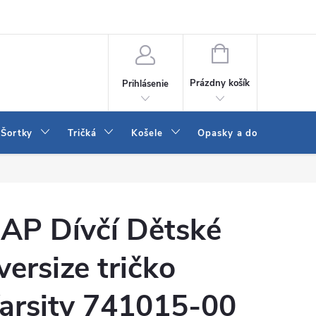
 a LEE
Naša predajňa
Blog
Kontakt
Vrátenie a výmena to
NÁKUPNÝ
KOŠÍK
Prázdny košík
Prihlásenie
Šortky
Tričká
Košele
Opasky a doplnky
AP Dívčí Dětské
versize tričko
arsity 741015-00