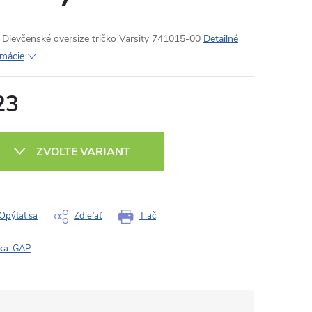
Dievčenské oversize tričko Varsity 741015-00
Detailné
rmácie
23
otková
:
ZVOĽTE VARIANT
Opýtať sa
Zdieľať
Tlač
ka:
GAP