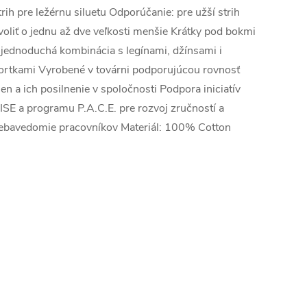
trih pre ležérnu siluetu Odporúčanie: pre užší strih
voliť o jednu až dve veľkosti menšie Krátky pod bokmi
 jednoduchá kombinácia s legínami, džínsami i
ortkami Vyrobené v továrni podporujúcou rovnosť
ien a ich posilnenie v spoločnosti Podpora iniciatív
ISE a programu P.A.C.E. pre rozvoj zručností a
ebavedomie pracovníkov Materiál: 100% Cotton