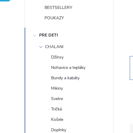
n
BESTSELLERY
ý
POUKAZY
p
PRE DETI
a
CHALANI
Džínsy
n
Nohavice a tepláky
e
Bundy a kabáty
Mikiny
l
Svetre
Tričká
Košele
Doplnky