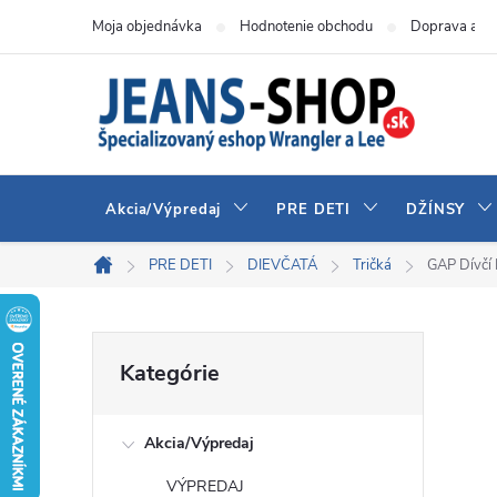
Prejsť
Moja objednávka
Hodnotenie obchodu
Doprava a pl
na
obsah
Akcia/Výpredaj
PRE DETI
DŽÍNSY
PRE DETI
DIEVČATÁ
Tričká
GAP Dívčí 
Domov
B
Preskočiť
Kategórie
kategórie
o
Akcia/Výpredaj
č
VÝPREDAJ