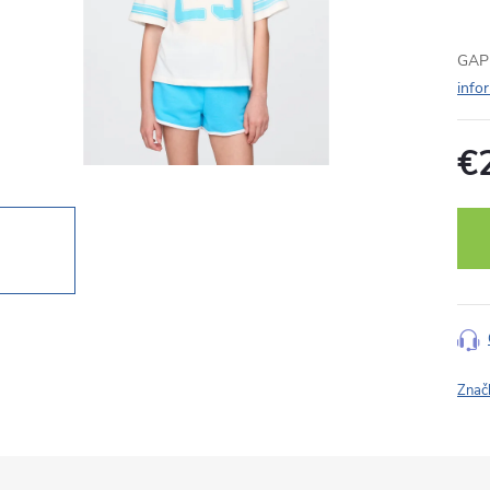
GAP 
info
€
Jedn
cena
Znač