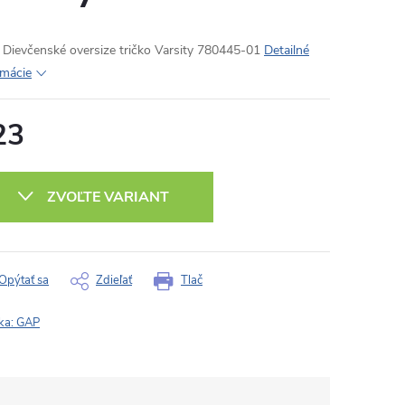
Dievčenské oversize tričko Varsity 780445-01
Detailné
rmácie
23
otková
:
ZVOĽTE VARIANT
Opýtať sa
Zdieľať
Tlač
ka:
GAP