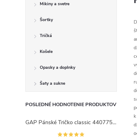
Mikiny a svetre
Šortky
D
š
Tričká
a
d
Košele
c
v
Opasky a doplnky
d
r
Šaty a sukne
d
s
POSLEDNÉ HODNOTENIE PRODUKTOV
p
k
GAP Pánské Tričko classic 440775-00
d
o