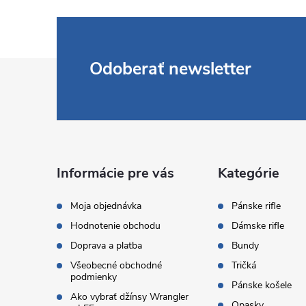
Z
Odoberať newsletter
á
p
ä
Informácie pre vás
Kategórie
t
Moja objednávka
Pánske rifle
Hodnotenie obchodu
Dámske rifle
i
Doprava a platba
Bundy
Všeobecné obchodné
Tričká
e
podmienky
Pánske košele
Ako vybrať džínsy Wrangler
Opasky