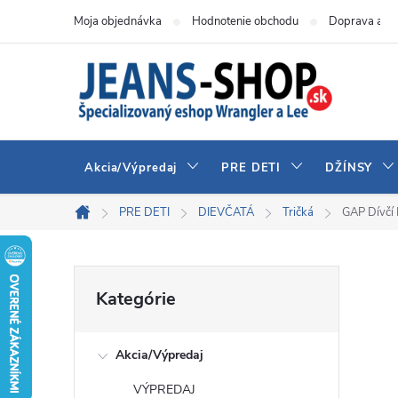
Prejsť
Moja objednávka
Hodnotenie obchodu
Doprava a pl
na
obsah
Akcia/Výpredaj
PRE DETI
DŽÍNSY
PRE DETI
DIEVČATÁ
Tričká
GAP Dívčí 
Domov
B
Preskočiť
Kategórie
kategórie
o
Akcia/Výpredaj
č
VÝPREDAJ