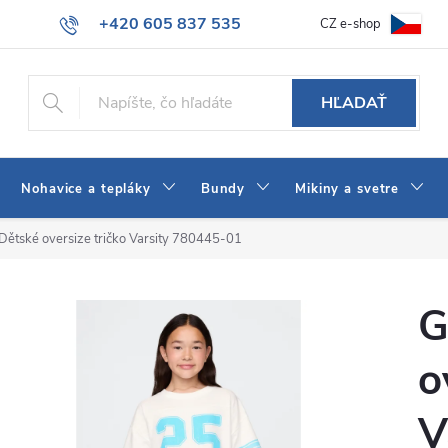
+420 605 837 535
CZ e-shop
atba
Všeobecné obchodné podmienky
Ako vybrať džínsy Wrangler
info@jeans-shop.sk
HĽADAŤ
Nohavice a tepláky
Bundy
Mikiny a svetre
Dětské oversize tričko Varsity 780445-01
G
o
V