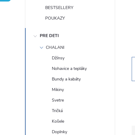
n
BESTSELLERY
ý
POUKAZY
p
PRE DETI
a
CHALANI
Džínsy
n
Nohavice a tepláky
e
Bundy a kabáty
Mikiny
l
Svetre
Tričká
Košele
Doplnky