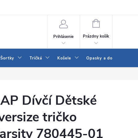
 a LEE
Naša predajňa
Blog
Kontakt
Vrátenie a výmena to
NÁKUPNÝ
KOŠÍK
Prázdny košík
Prihlásenie
Šortky
Tričká
Košele
Opasky a doplnky
AP Dívčí Dětské
versize tričko
arsity 780445-01