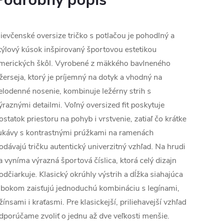
Podrobný popis
ievčenské oversize tričko s potlačou je pohodlný a
týlový kúsok inšpirovaný športovou estetikou
merických škôl. Vyrobené z mäkkého bavlneného
žerseja, ktorý je príjemný na dotyk a vhodný na
elodenné nosenie, kombinuje ležérny strih s
ýraznými detailmi. Voľný oversized fit poskytuje
ostatok priestoru na pohyb i vrstvenie, zatiaľ čo krátke
ukávy s kontrastnými prúžkami na ramenách
odávajú tričku autentický univerzitný vzhľad. Na hrudi
a vyníma výrazná športová číslica, ktorá celý dizajn
odčiarkuje. Klasický okrúhly výstrih a dĺžka siahajúca
 bokom zaisťujú jednoduchú kombináciu s legínami,
žínsami i kraťasmi. Pre klasickejší, priliehavejší vzhľad
dporúčame zvoliť o jednu až dve veľkosti menšie.