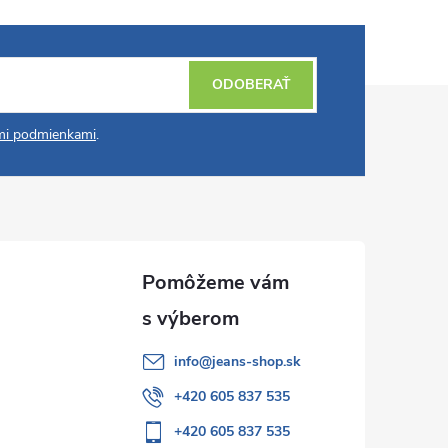
ODOBERAŤ
i podmienkami
.
info
@
jeans-shop.sk
+420 605 837 535
+420 605 837 535