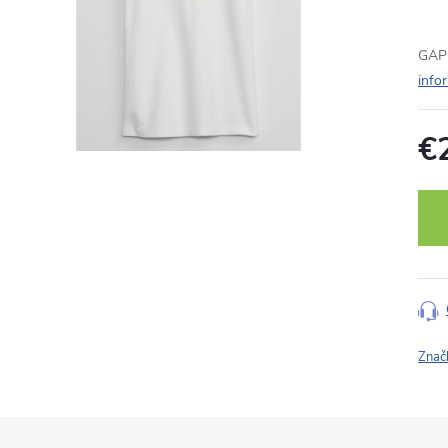
GAP 
info
€
Jedn
cena
Znač