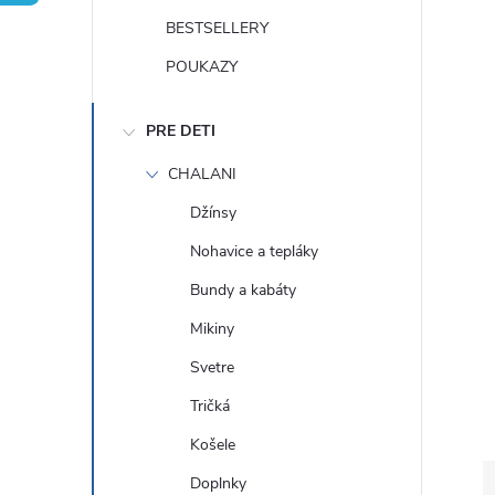
n
BESTSELLERY
ý
POUKAZY
p
PRE DETI
a
CHALANI
Džínsy
n
Nohavice a tepláky
e
Bundy a kabáty
Mikiny
l
Svetre
Tričká
Košele
Doplnky