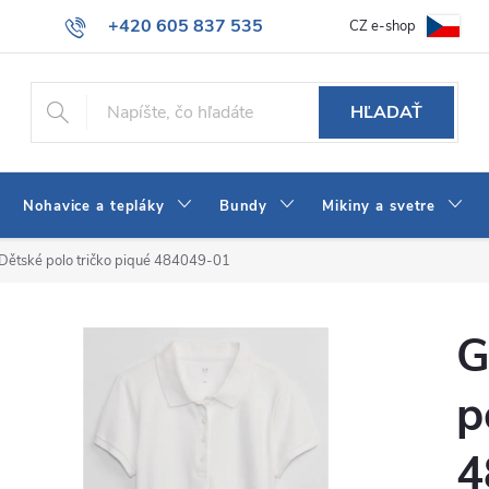
+420 605 837 535
CZ e-shop
atba
Všeobecné obchodné podmienky
Ako vybrať džínsy Wrangler
info@jeans-shop.sk
HĽADAŤ
Nohavice a tepláky
Bundy
Mikiny a svetre
Dětské polo tričko piqué 484049-01
G
p
4