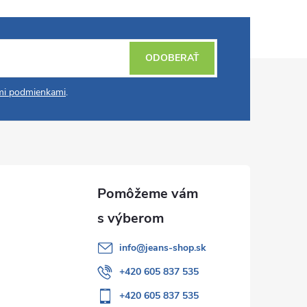
ODOBERAŤ
i podmienkami
.
info
@
jeans-shop.sk
+420 605 837 535
+420 605 837 535