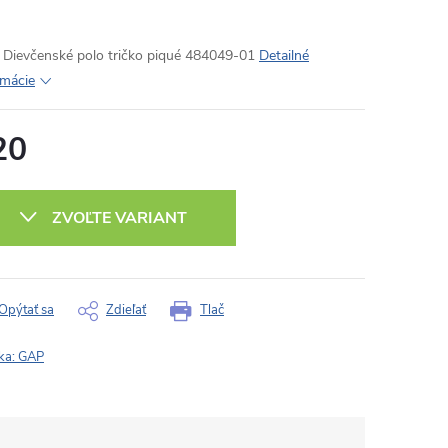
Dievčenské polo tričko piqué 484049-01
Detailné
rmácie
20
otková
:
ZVOĽTE VARIANT
Opýtať sa
Zdieľať
Tlač
ka:
GAP