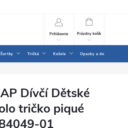
 a LEE
Naša predajňa
Blog
Kontakt
Vrátenie a výmena to
NÁKUPNÝ
KOŠÍK
Prázdny košík
Prihlásenie
Šortky
Tričká
Košele
Opasky a doplnky
AP Dívčí Dětské
olo tričko piqué
84049-01