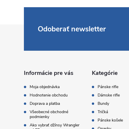
Z
Odoberať newsletter
á
p
ä
Informácie pre vás
Kategórie
t
Moja objednávka
Pánske rifle
Hodnotenie obchodu
Dámske rifle
i
Doprava a platba
Bundy
Všeobecné obchodné
Tričká
e
podmienky
Pánske košele
Ako vybrať džínsy Wrangler
Opasky