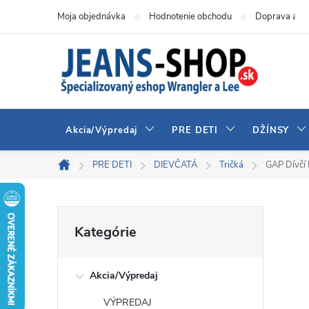
Prejsť
Moja objednávka
Hodnotenie obchodu
Doprava a pl
na
obsah
Akcia/Výpredaj
PRE DETI
DŽÍNSY
PRE DETI
DIEVČATÁ
Tričká
GAP Dívčí 
Domov
B
Preskočiť
Kategórie
kategórie
o
Akcia/Výpredaj
č
VÝPREDAJ