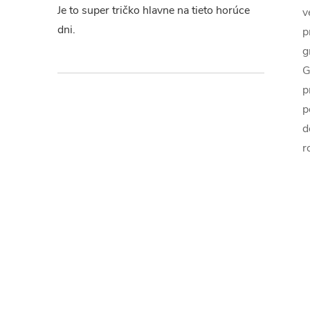
Je to super tričko hlavne na tieto horúce
v
dni.
p
g
G
p
p
d
r