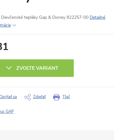
Dievčenské tepláky Gap & Disney 822257-00
Detailné
rmácie
31
otková
:
ZVOĽTE VARIANT
Opýtať sa
Zdieľať
Tlač
ka:
GAP