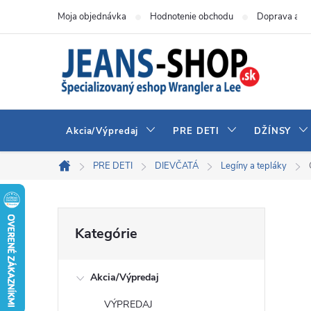
Prejsť
Moja objednávka
Hodnotenie obchodu
Doprava a pl
na
obsah
Akcia/Výpredaj
PRE DETI
DŽÍNSY
PRE DETI
DIEVČATÁ
Legíny a tepláky
Domov
B
Preskočiť
Kategórie
kategórie
o
Akcia/Výpredaj
č
VÝPREDAJ