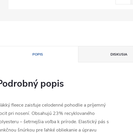
POPIS
DISKUSIA
Podrobný popis
äkký fleece zaisťuje celodenné pohodlie a príjemný
ocit pri nosení. Obsahujú 23% recyklovaného
olyesteru – šetrnejšia voľba k prírode. Elastický pás s
unkčnou šnúrkou pre ľahké obliekanie a úpravu