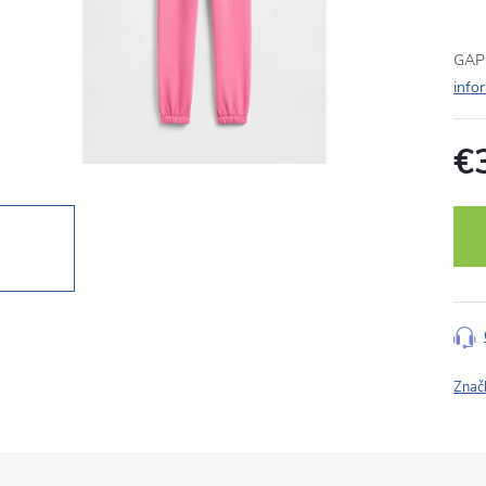
GAP 
info
€
Jedn
cena
Znač