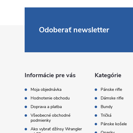
Z
Odoberať newsletter
á
p
ä
Informácie pre vás
Kategórie
t
Moja objednávka
Pánske rifle
Hodnotenie obchodu
Dámske rifle
i
Doprava a platba
Bundy
Všeobecné obchodné
Tričká
e
podmienky
Pánske košele
Ako vybrať džínsy Wrangler
Opasky