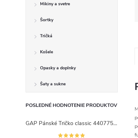
Mikiny a svetre
Šortky
Tričká
Košele
Opasky a doplnky
Šaty a sukne
POSLEDNÉ HODNOTENIE PRODUKTOV
M
p
GAP Pánské Tričko classic 440775-00
p
f