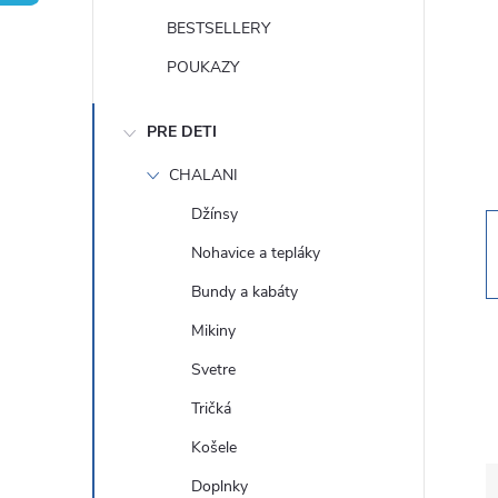
n
BESTSELLERY
ý
POUKAZY
p
PRE DETI
a
CHALANI
Džínsy
n
Nohavice a tepláky
e
Bundy a kabáty
Mikiny
l
Svetre
Tričká
Košele
Doplnky