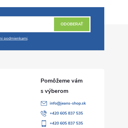
ODOBERAŤ
i podmienkami
.
info
@
jeans-shop.sk
+420 605 837 535
+420 605 837 535