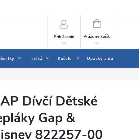
 a LEE
Naša predajňa
Blog
Kontakt
Vrátenie a výmena to
NÁKUPNÝ
KOŠÍK
Prázdny košík
Prihlásenie
Šortky
Tričká
Košele
Opasky a doplnky
AP Dívčí Dětské
epláky Gap &
isney 822257-00