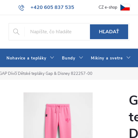
+420 605 837 535
CZ e-shop
atba
Všeobecné obchodné podmienky
Ako vybrať džínsy Wrangler
info@jeans-shop.sk
HĽADAŤ
Nohavice a tepláky
Bundy
Mikiny a svetre
GAP Dívčí Dětské tepláky Gap & Disney 822257-00
G
t
D