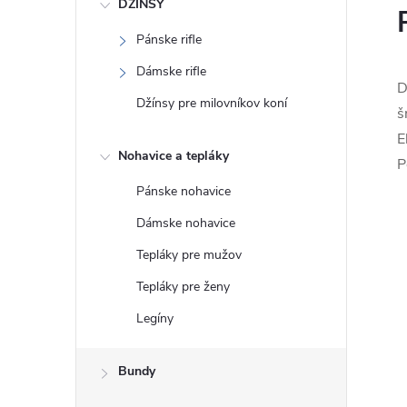
DŽÍNSY
Pánske rifle
Dámske rifle
D
Džínsy pre milovníkov koní
š
E
Nohavice a tepláky
P
Pánske nohavice
Dámske nohavice
Tepláky pre mužov
Tepláky pre ženy
Legíny
Bundy