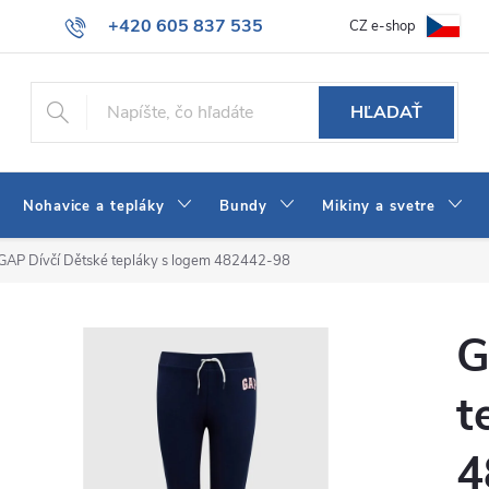
+420 605 837 535
CZ e-shop
atba
Všeobecné obchodné podmienky
Ako vybrať džínsy Wrangler
info@jeans-shop.sk
HĽADAŤ
Nohavice a tepláky
Bundy
Mikiny a svetre
GAP Dívčí Dětské tepláky s logem 482442-98
G
t
4