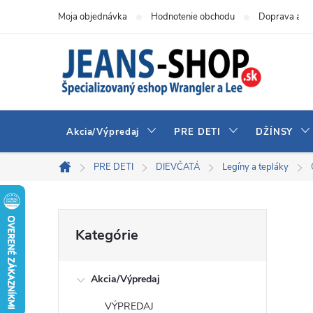
Prejsť
Moja objednávka
Hodnotenie obchodu
Doprava a pl
na
obsah
Akcia/Výpredaj
PRE DETI
DŽÍNSY
PRE DETI
DIEVČATÁ
Legíny a tepláky
Domov
B
Preskočiť
Kategórie
kategórie
o
Akcia/Výpredaj
č
VÝPREDAJ