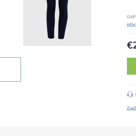
GAP 
info
€
Jedn
cena
Znač