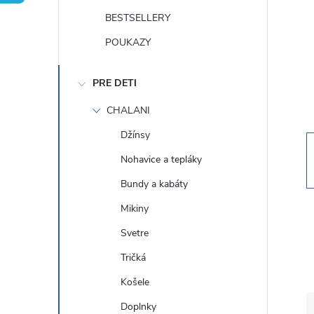
n
BESTSELLERY
ý
POUKAZY
p
PRE DETI
a
CHALANI
Džínsy
n
Nohavice a tepláky
e
Bundy a kabáty
Mikiny
l
Svetre
Tričká
Košele
Doplnky