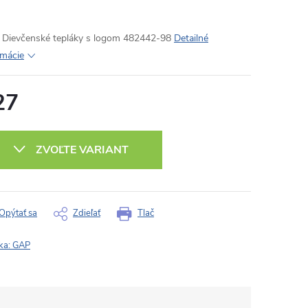
Dievčenské tepláky s logom 482442-98
Detailné
rmácie
27
otková
:
ZVOĽTE VARIANT
Opýtať sa
Zdieľať
Tlač
ka:
GAP