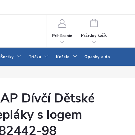
 a LEE
Naša predajňa
Blog
Kontakt
Vrátenie a výmena to
NÁKUPNÝ
KOŠÍK
Prázdny košík
Prihlásenie
Šortky
Tričká
Košele
Opasky a doplnky
AP Dívčí Dětské
epláky s logem
82442-98