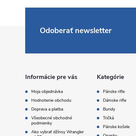
Z
Odoberať newsletter
á
p
ä
Informácie pre vás
Kategórie
t
Moja objednávka
Pánske rifle
Hodnotenie obchodu
Dámske rifle
i
Doprava a platba
Bundy
Všeobecné obchodné
Tričká
e
podmienky
Pánske košele
Ako vybrať džínsy Wrangler
Opasky