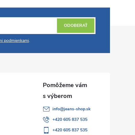
ODOBERAŤ
i podmienkami
.
info
@
jeans-shop.sk
+420 605 837 535
+420 605 837 535