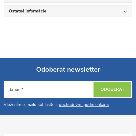
Ostatné informácie
Odoberať newsletter
Z
Email
ODOBERAŤ
á
Vložením e-mailu súhlasíte s
obchodnými podmienkami
.
p
ä