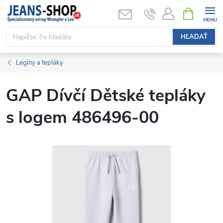
Prejsť
NÁKUPN
KOŠÍK
na
obsah
HĽADAŤ
Legíny a tepláky
GAP Dívčí Dětské tepláky
s logem 486496-00