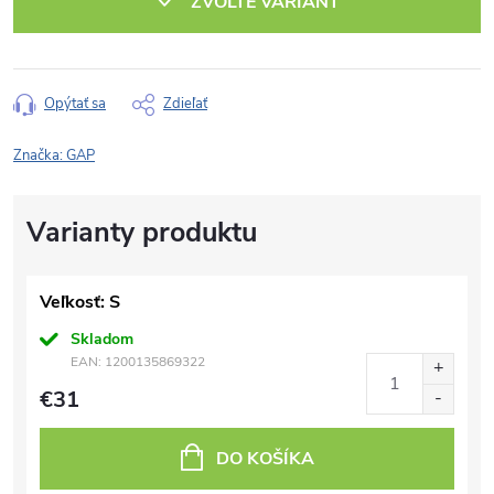
ZVOĽTE VARIANT
Opýtať sa
Zdieľať
Značka:
GAP
Veľkosť: S
Skladom
EAN:
1200135869322
€31
DO KOŠÍKA