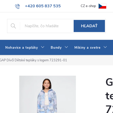
+420 605 837 535
CZ e-shop
atba
Všeobecné obchodné podmienky
Ako vybrať džínsy Wrangler
info@jeans-shop.sk
HĽADAŤ
Nohavice a tepláky
Bundy
Mikiny a svetre
GAP Dívčí Dětské tepláky s logem 723291-01
G
t
7