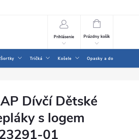
 a LEE
Naša predajňa
Blog
Kontakt
Vrátenie a výmena to
NÁKUPNÝ
KOŠÍK
Prázdny košík
Prihlásenie
Šortky
Tričká
Košele
Opasky a doplnky
AP Dívčí Dětské
epláky s logem
23291-01