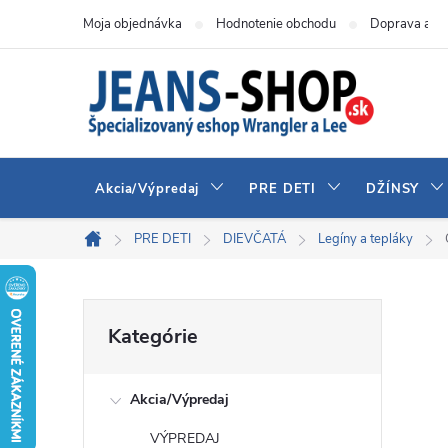
Prejsť
Moja objednávka
Hodnotenie obchodu
Doprava a pl
na
obsah
Akcia/Výpredaj
PRE DETI
DŽÍNSY
PRE DETI
DIEVČATÁ
Legíny a tepláky
Domov
B
Preskočiť
Kategórie
kategórie
o
Akcia/Výpredaj
č
VÝPREDAJ