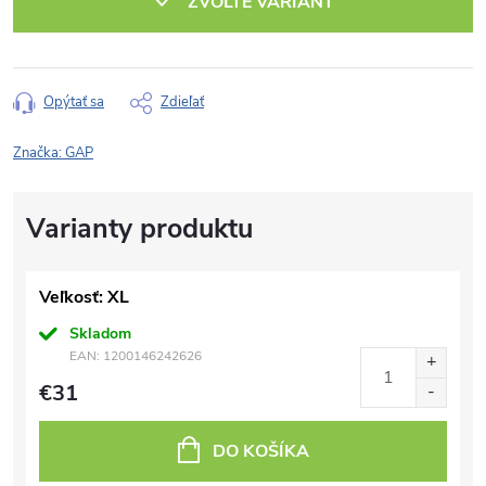
ZVOĽTE VARIANT
Opýtať sa
Zdieľať
Značka:
GAP
Veľkosť: XL
Skladom
EAN:
1200146242626
€31
DO KOŠÍKA