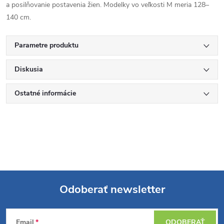
a posilňovanie postavenia žien. Modelky vo veľkosti M meria 128–
140 cm.
Parametre produktu
Diskusia
Ostatné informácie
Odoberať newsletter
Z
Email
ODOBERAŤ