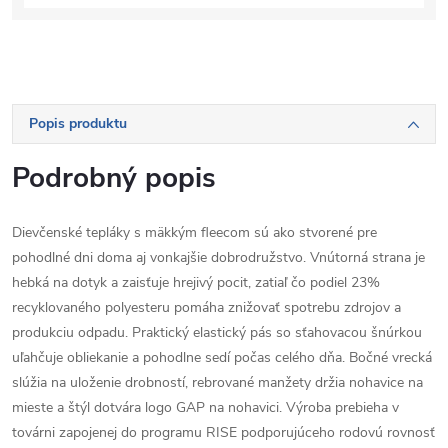
Popis produktu
Podrobný popis
Dievčenské tepláky s mäkkým fleecom sú ako stvorené pre
pohodlné dni doma aj vonkajšie dobrodružstvo. Vnútorná strana je
hebká na dotyk a zaisťuje hrejivý pocit, zatiaľ čo podiel 23%
recyklovaného polyesteru pomáha znižovať spotrebu zdrojov a
produkciu odpadu. Praktický elastický pás so sťahovacou šnúrkou
uľahčuje obliekanie a pohodlne sedí počas celého dňa. Bočné vrecká
slúžia na uloženie drobností, rebrované manžety držia nohavice na
mieste a štýl dotvára logo GAP na nohavici. Výroba prebieha v
továrni zapojenej do programu RISE podporujúceho rodovú rovnosť