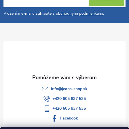
á
Vložením e-mailu súhlasíte s
obchodnými podmienkami
.
p
ä
t
i
e
info
@
jeans-shop.sk
+420 605 837 535
+420 605 837 535
Facebook