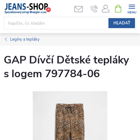
Prejsť
NÁKUPN
KOŠÍK
na
obsah
HĽADAŤ
Legíny a tepláky
GAP Dívčí Dětské tepláky
s logem 797784-06