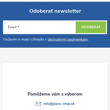
Odoberať newsletter
Z
Email
ODOBERAŤ
á
Vložením e-mailu súhlasíte s
obchodnými podmienkami
.
p
ä
t
i
e
info
@
jeans-shop.sk