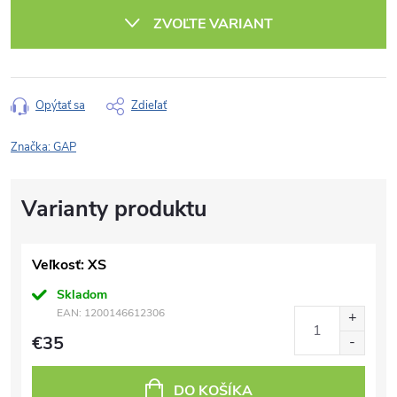
cena:
ZVOĽTE VARIANT
Opýtať sa
Zdieľať
Značka:
GAP
Veľkosť: XS
Skladom
EAN:
1200146612306
€35
DO KOŠÍKA