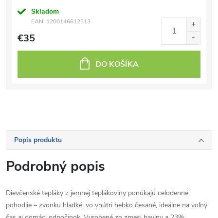
Skladom
EAN:
1200146612313
€35
DO KOŠÍKA
Popis produktu
Podrobný popis
Dievčenské tepláky z jemnej teplákoviny ponúkajú celodenné
pohodlie – zvonku hladké, vo vnútri hebko česané, ideálne na voľný
čas aj domáci odpočinok. Vyrobené zo zmesi bavlny a 23%