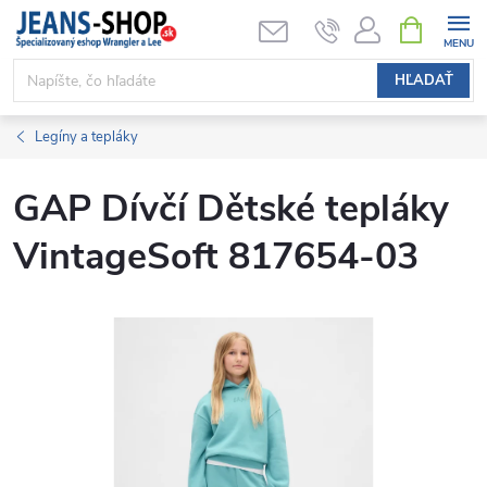
Prejsť
NÁKUPN
KOŠÍK
na
obsah
HĽADAŤ
Legíny a tepláky
GAP Dívčí Dětské tepláky
VintageSoft 817654-03