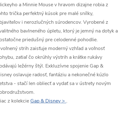
ickeyho a Minnie Mouse v hravom dizajne robia z
ohto trička perfektný kúsok pre malé snílky,
bjaviteľov i nerozlučných súrodencov. Vyrobené z
valitného bavlneného úpletu, ktorý je jemný na dotyk a
ostatočne priedušný pre celodenné pohodlie.
voľnený strih zaisťuje moderný vzhľad a voľnosť
ohybu, zatiaľ čo okrúhly výstrih a krátke rukávy
odávajú ležérny štýl. Exkluzívne spojenie Gap &
isney oslavuje radosť, fantáziu a nekonečné kúzlo
etstva - stačí len obliecť a vydať sa v ústrety novým
obrodružstvom.
iac z kolekcie
Gap & Disney >
.