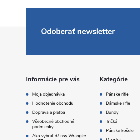
Z
Odoberať newsletter
á
p
ä
Informácie pre vás
Kategórie
t
Moja objednávka
Pánske rifle
Hodnotenie obchodu
Dámske rifle
i
Doprava a platba
Bundy
Všeobecné obchodné
Tričká
e
podmienky
Pánske košele
Ako vybrať džínsy Wrangler
Opasky