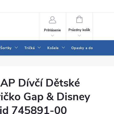
 a LEE
Naša predajňa
Blog
Kontakt
Vrátenie a výmena to
NÁKUPNÝ
KOŠÍK
Prázdny košík
Prihlásenie
Šortky
Tričká
Košele
Opasky a doplnky
AP Dívčí Dětské
ričko Gap & Disney
id 745891-00