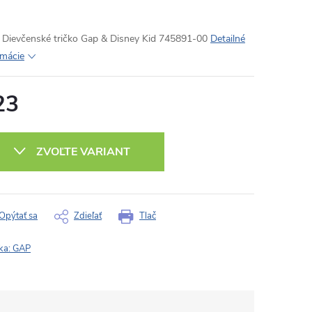
Dievčenské tričko Gap & Disney Kid 745891-00
Detailné
rmácie
23
otková
:
ZVOĽTE VARIANT
Opýtať sa
Zdieľať
Tlač
ka:
GAP