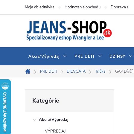
Prejsť
Moja objednávka
Hodnotenie obchodu
Doprava a pl
na
obsah
Akcia/Výpredaj
PRE DETI
DŽÍNSY
PRE DETI
DIEVČATÁ
Tričká
GAP Dívčí 
Domov
B
Preskočiť
Kategórie
kategórie
o
Akcia/Výpredaj
č
VÝPREDAJ