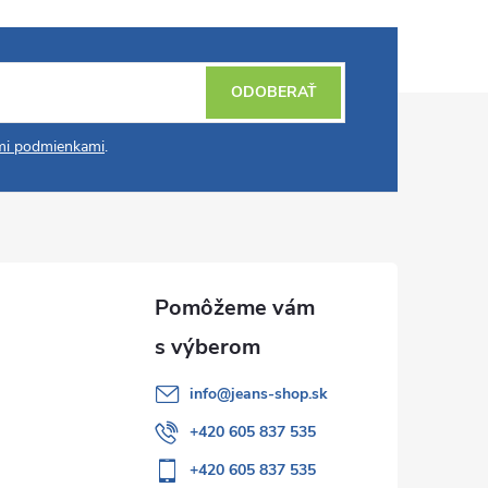
ODOBERAŤ
i podmienkami
.
info
@
jeans-shop.sk
+420 605 837 535
+420 605 837 535