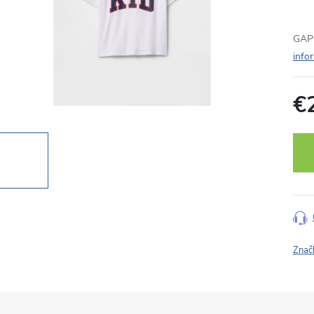
GAP 
info
€
Jedn
cena
Znač