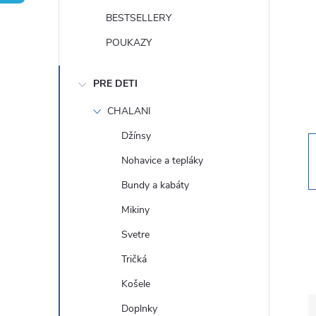
n
BESTSELLERY
ý
POUKAZY
p
PRE DETI
a
CHALANI
Džínsy
n
Nohavice a tepláky
e
Bundy a kabáty
Mikiny
l
Svetre
Tričká
Košele
Doplnky