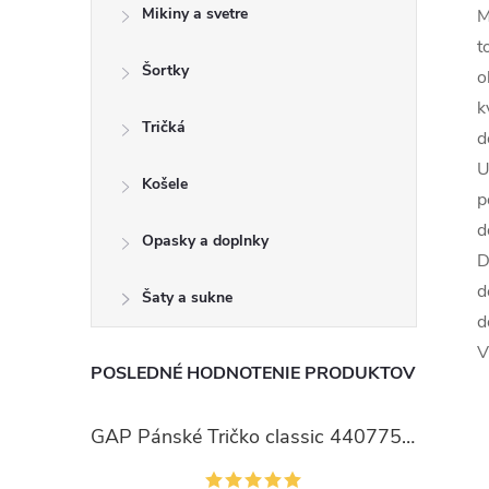
Mikiny a svetre
M
t
Šortky
o
k
Tričká
d
U
Košele
p
d
Opasky a doplnky
D
d
Šaty a sukne
d
V
POSLEDNÉ HODNOTENIE PRODUKTOV
GAP Pánské Tričko classic 440775-00