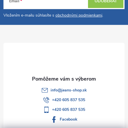
Email
ODOBERAŤ
á
Vložením e-mailu súhlasíte s
obchodnými podmienkami
.
p
ä
t
i
e
info
@
jeans-shop.sk
+420 605 837 535
+420 605 837 535
Facebook