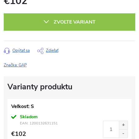
€102
Jednotková
cena:
ZVOĽTE VARIANT
Opýtať sa
Zdieľať
Značka:
GAP
Veľkosť: S
Skladom
EAN:
1200132631151
€102