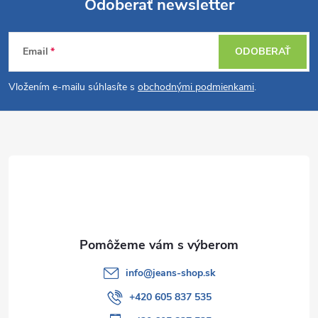
Odoberať newsletter
Z
Email
ODOBERAŤ
á
Vložením e-mailu súhlasíte s
obchodnými podmienkami
.
p
ä
t
i
e
info
@
jeans-shop.sk
+420 605 837 535