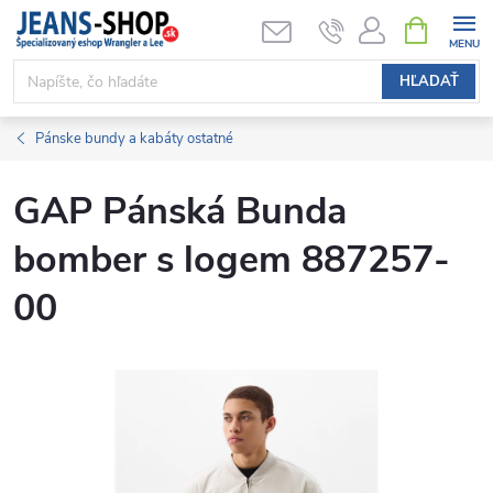
Prejsť
NÁKUPN
KOŠÍK
na
obsah
HĽADAŤ
Pánske bundy a kabáty ostatné
GAP Pánská Bunda
bomber s logem 887257-
00