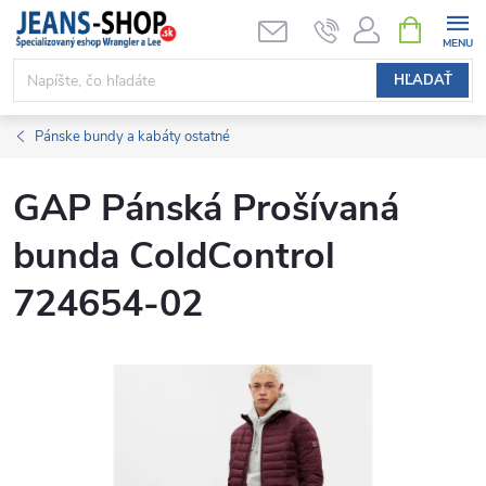
Prejsť
NÁKUPN
KOŠÍK
na
obsah
HĽADAŤ
Pánske bundy a kabáty ostatné
GAP Pánská Prošívaná
bunda ColdControl
724654-02