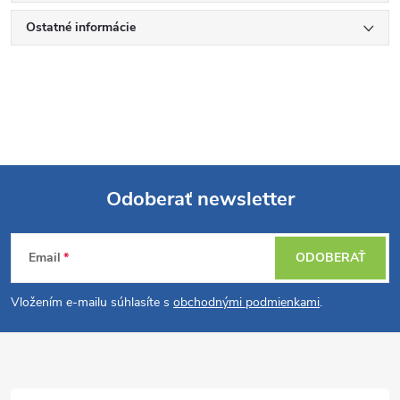
Ostatné informácie
Odoberať newsletter
Z
Email
ODOBERAŤ
á
Vložením e-mailu súhlasíte s
obchodnými podmienkami
.
p
ä