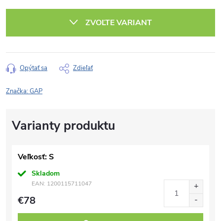
Jednotková
cena:
ZVOĽTE VARIANT
Opýtať sa
Zdieľať
Značka:
GAP
Veľkosť: S
Skladom
EAN:
1200115711047
€78