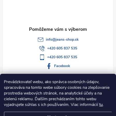
t
i
e
info
@
jeans-shop.sk
+420 605 837 535
+420 605 837 535
Facebook
Prevádzkovateľ webu, ako správca osobných údajov,
spracováva na tomto webe súbory cookies na zlepšovanie
Informácie pre vás
prostredia webových stránok, na analytické účely a na
cielenú reklamu. Ďalším prechádzaním tohto webu
Kategórie
vyjadrujete súhlas s ich používaním. Viac informácií
tu
.