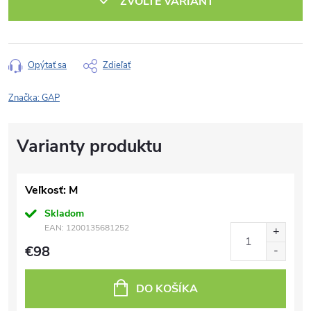
ZVOĽTE VARIANT
Opýtať sa
Zdieľať
Značka:
GAP
Veľkosť: M
Skladom
EAN:
1200135681252
€98
DO KOŠÍKA