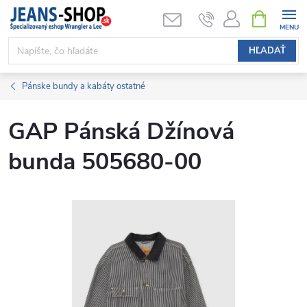
Prejsť
NÁKUPN
KOŠÍK
na
obsah
HĽADAŤ
Pánske bundy a kabáty ostatné
GAP Pánská Džínová
bunda 505680-00