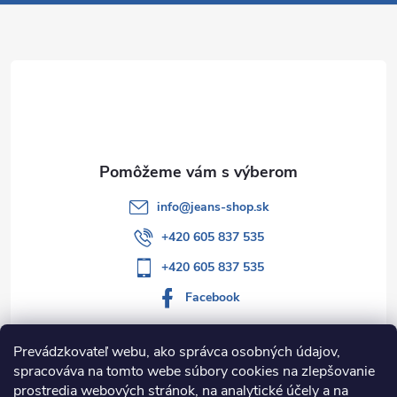
p
ä
t
i
e
info
@
jeans-shop.sk
+420 605 837 535
+420 605 837 535
Facebook
Prevádzkovateľ webu, ako správca osobných údajov,
spracováva na tomto webe súbory cookies na zlepšovanie
Informácie pre vás
prostredia webových stránok, na analytické účely a na