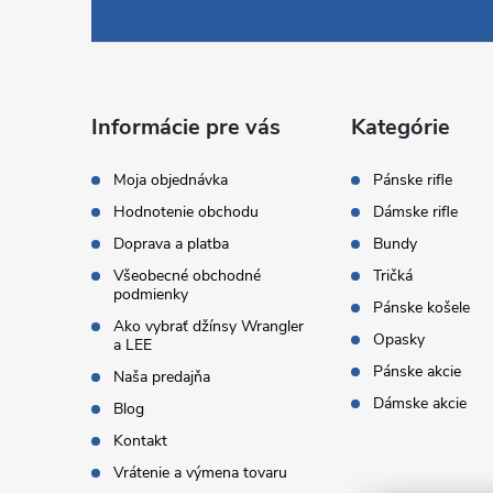
á
p
ä
Informácie pre vás
Kategórie
t
Moja objednávka
Pánske rifle
Hodnotenie obchodu
Dámske rifle
i
Doprava a platba
Bundy
Všeobecné obchodné
Tričká
e
podmienky
Pánske košele
Ako vybrať džínsy Wrangler
Opasky
a LEE
Pánske akcie
Naša predajňa
Dámske akcie
Blog
Kontakt
Vrátenie a výmena tovaru