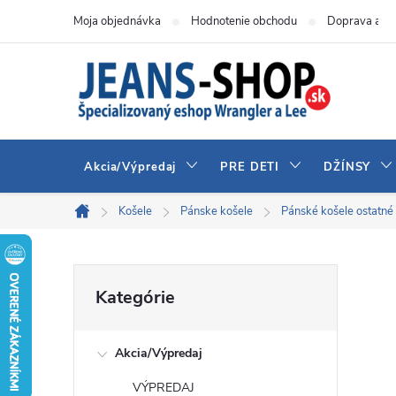
Prejsť
Moja objednávka
Hodnotenie obchodu
Doprava a pl
na
obsah
Akcia/Výpredaj
PRE DETI
DŽÍNSY
Košele
Pánske košele
Pánské košele ostatné
Domov
B
Preskočiť
Kategórie
kategórie
o
Akcia/Výpredaj
č
VÝPREDAJ