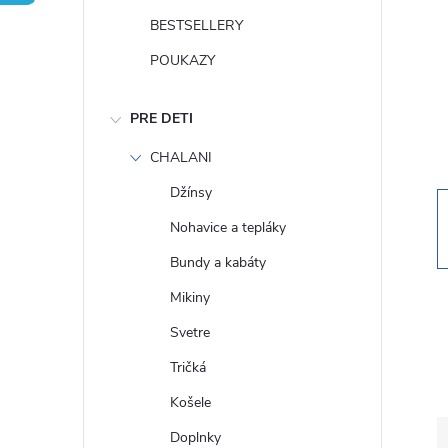
n
BESTSELLERY
ý
POUKAZY
p
PRE DETI
a
CHALANI
Džínsy
n
Nohavice a tepláky
e
Bundy a kabáty
Mikiny
l
Svetre
Tričká
Košele
Doplnky