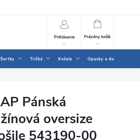
 a LEE
Naša predajňa
Blog
Kontakt
Vrátenie a výmena to
NÁKUPNÝ
KOŠÍK
Prázdny košík
Prihlásenie
Šortky
Tričká
Košele
Opasky a doplnky
AP Pánská
žínová oversize
ošile 543190-00