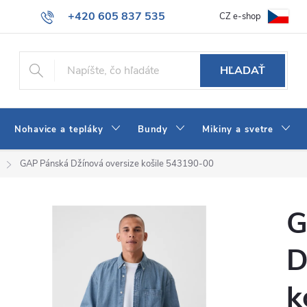
+420 605 837 535
CZ e-shop
atba
Všeobecné obchodné podmienky
Ako vybrať džínsy Wrangler
info@jeans-shop.sk
HĽADAŤ
Nohavice a tepláky
Bundy
Mikiny a svetre
GAP Pánská Džínová oversize košile 543190-00
G
D
k