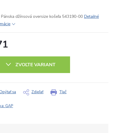
Pánska džínsová oversize košeľa 543190-00
Detailné
rmácie
71
otková
:
ZVOĽTE VARIANT
Opýtať sa
Zdieľať
Tlač
ka:
GAP