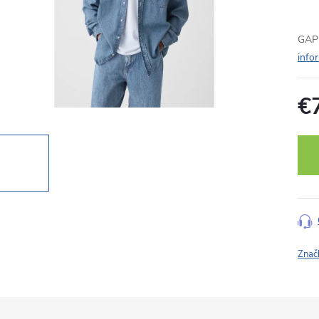
GAP 
info
€
Jedn
cena
Znač