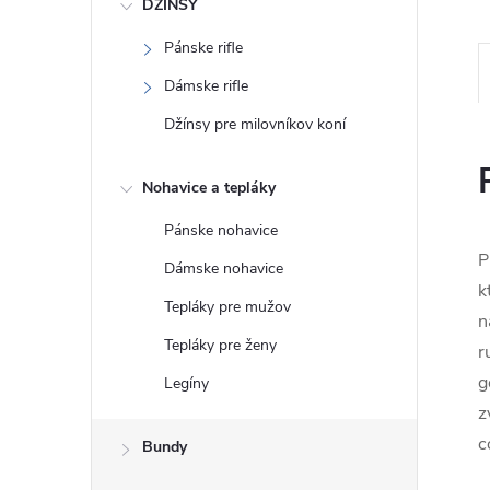
DŽÍNSY
Pánske rifle
Dámske rifle
Džínsy pre milovníkov koní
Nohavice a tepláky
Pánske nohavice
P
Dámske nohavice
k
Tepláky pre mužov
n
Tepláky pre ženy
r
g
Legíny
z
c
Bundy