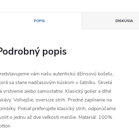
POPIS
DISKUSIA
Podrobný popis
redstavujeme vám našu autentickú džínsovú košeľu,
torá sa stane nadčasovým kúskom v šatníku. Skvelá
a vrstvenie alebo samostatne. Klasický golier a dlhé
ukávy. Voľnejšie, oversize strih. Predné zapínanie na
ombíky. Pokiaľ preferujete klasický strih, odporúčame
voliť o jednu až dve veľkosti menšie. Materiál: 100%
otton